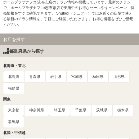
ホームプラザナフコ/志布志店のチラシ情報を掲載しています。最新のチラシ
で、ホームプラザナフコ/志布志店で実施中のお得なセールやキャンペーン、特
売情報をすぐに確認できます。 Shufoo!（シュフー）ではお近くの店舗で使え
る最新のチラシ情報を、手軽にご確認いただけます。お得な情報をぜひご活用
ください。
お店を探す
都道府県から探す
北海道・東北
北海道
青森県
岩手県
宮城県
秋田県
山形県
福島県
関東
東京都
神奈川県
埼玉県
千葉県
茨城県
栃木県
群馬県
北陸・甲信越