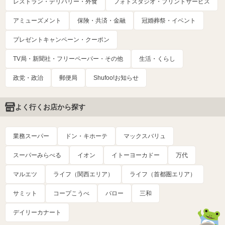
レストラン・デリバリー・外食
フォトスタジオ・プリントサービス
アミューズメント
保険・共済・金融
冠婚葬祭・イベント
プレゼントキャンペーン・クーポン
TV局・新聞社・フリーペーパー・その他
生活・くらし
政党・政治
郵便局
Shufoo!お知らせ
よく行くお店から探す
業務スーパー
ドン・キホーテ
マックスバリュ
スーパーみらべる
イオン
イトーヨーカドー
万代
マルエツ
ライフ（関西エリア）
ライフ（首都圏エリア）
サミット
コープこうべ
バロー
三和
デイリーカナート