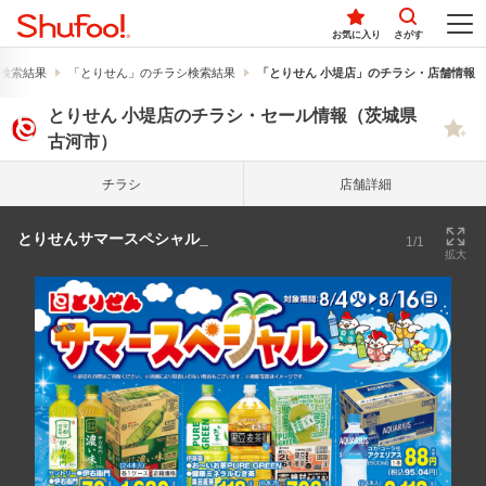
お気に入り
さがす
検索結果
「とりせん」のチラシ検索結果
「とりせん 小堤店」のチラシ・店舗情報
とりせん 小堤店のチラシ・セール情報（茨城県
古河市）
チラシ
店舗詳細
とりせんサマースペシャル_
1/1
拡大