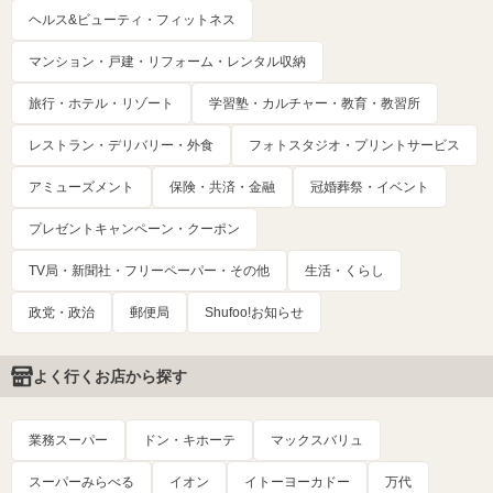
ヘルス&ビューティ・フィットネス
マンション・戸建・リフォーム・レンタル収納
旅行・ホテル・リゾート
学習塾・カルチャー・教育・教習所
レストラン・デリバリー・外食
フォトスタジオ・プリントサービス
アミューズメント
保険・共済・金融
冠婚葬祭・イベント
プレゼントキャンペーン・クーポン
TV局・新聞社・フリーペーパー・その他
生活・くらし
政党・政治
郵便局
Shufoo!お知らせ
よく行くお店から探す
業務スーパー
ドン・キホーテ
マックスバリュ
スーパーみらべる
イオン
イトーヨーカドー
万代