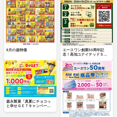
8月の超特価
エースワン創業50周年記
念！高知ユナイテッドＳＣ
ホーム戦観戦チケット（自
由席）引換券が当たるキャ
ンペーン実施中！
森永製菓「真夏にチョコっ
と幸せＧＥＴキャンペー
ン」実施中