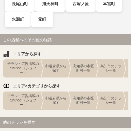
長尾山町
旭天神町
西塚ノ原
本宮町
水源町
元町
この店舗へのその他の経路
エリアから探す
チラシ・広告掲載の
都道府県から
高知県の市区
高知市のチラ
Shufoo!（シュフ
探す
町村一覧
シ一覧
ー）
エリア×カテゴリから探す
チラシ・広告掲載の
都道府県から
高知県の市区
高知市のチラ
Shufoo!（シュフ
探す
町村一覧
シ一覧
ー）
他のチラシを探す