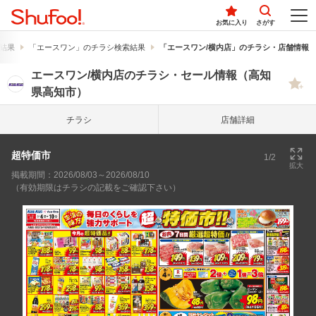
お気に入り
さがす
結果
「エースワン」のチラシ検索結果
「エースワン/横内店」のチラシ・店舗情報
エースワン/横内店のチラシ・セール情報（高知
県高知市）
チラシ
店舗詳細
超特価市
1/2
拡大
掲載期間：2026/08/03～2026/08/10
（有効期限はチラシの記載をご確認下さい）