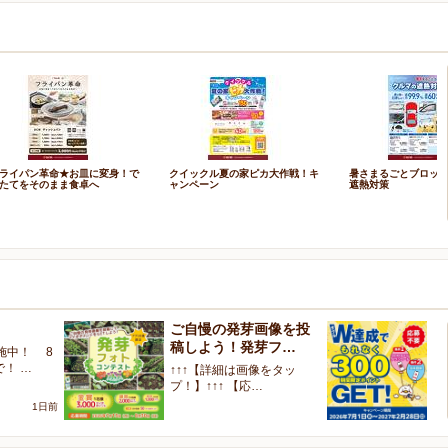
ライパン革命★お皿に変身！で
クイックル夏の家ピカ大作戦！キ
暑さまるごとブロッ
たてをそのまま食卓へ
ャンペーン
遮熱対策
ご自慢の発芽画像を投
W
稿しよう！発芽フ…
く
施中！ 8
で！ …
↑↑↑【詳細は画像をタッ
【
プ！】↑↑↑ 【応…
ャ
1日前