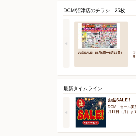
DCM/沼津店のチラシ 25枚
お盆SALE!（8月6日〜8月17日）
フ
き
最新タイムライン
お盆SALE！
DCM セール実
月17日（月）ま