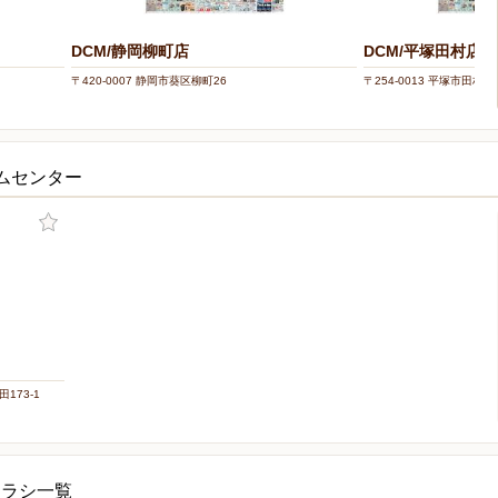
DCM/静岡柳町店
DCM/平塚田村店
〒420-0007 静岡市葵区柳町26
〒254-0013 平塚市田村3-
ムセンター
173-1
チラシ一覧