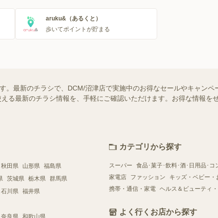
aruku&（あるくと）
歩いてポイントが貯まる
ます。最新のチラシで、DCM/沼津店で実施中のお得なセールやキャンペ
舗で使える最新のチラシ情報を、手軽にご確認いただけます。お得な情報を
カテゴリから探す
スーパー
食品･菓子･飲料･酒･日用品･コ
秋田県
山形県
福島県
家電店
ファッション
キッズ・ベビー・
県
茨城県
栃木県
群馬県
携帯・通信・家電
ヘルス＆ビューティ・
石川県
福井県
よく行くお店から探す
奈良県
和歌山県