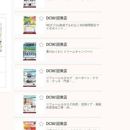
DCM/沼津店
W(ダブル)達成でもれなく300期間限定マ
イボポイント…
DCM/沼津店
夏のわくわくドリームキャンペーン
DCM/沼津店
リフォームカタログ カーポート・テラ
ス・デッキ・門扉・…
DCM/沼津店
リフォームカタログ内窓・玄関ドア・屋根
外壁塗装工事・内…
DCM/沼津店