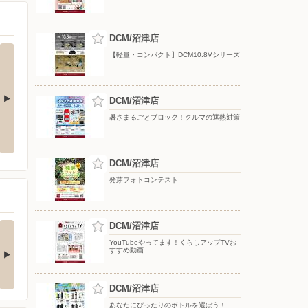
DCM/沼津店
【軽量・コンパクト】DCM10.8Vシリーズ
DCM/沼津店
暑さまるごとブロック！クルマの遮熱対策
ク！クルマの
YouTube スキスキDIY 配信中!
【DCMアプリ会員さま限定】特別
ポイント付与キャンペーン
DCM/沼津店
発芽フォトコンテスト
(ダブル)達成でもれな
DCM/沼津店
お買い物がビックチャ
300期間限定マ…
ンスに！夏のわく…
YouTubeやってます！くらしアップTVお
すすめ動画…
キャンペーン対象】 ・キ
【アプリ応募限定】 キャン
ンペーン期間中に…
ペーン期間中の合計…
DCM/沼津店
あなたにぴったりのボトルを選ぼう！