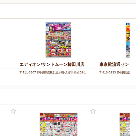
エディオン/サントムーン柿田川店
東京靴流通センター
〒411-0907 静岡県駿東郡清水町伏見字泉頭58-1
〒410-0833 静岡県沼津市