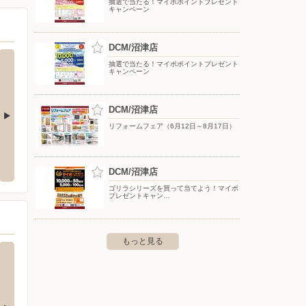
抽選で当たる！マイボポイントプレゼント
キャンペーン
DCM/沼津店
抽選で当たる！マイボポイントプレゼント
キャンペーン
DCM/沼津店
リフォームフェア（6月12日～8月17日）
/沼津八間通り店
エスポット/沼津駅北店
バース
三園町756-4
〒410-0054 静岡県沼津市北高島町2-29
〒411-
DCM/沼津店
ゴリラシリーズを買って当てよう！マイボ
プレゼントキャン…
もっと見る