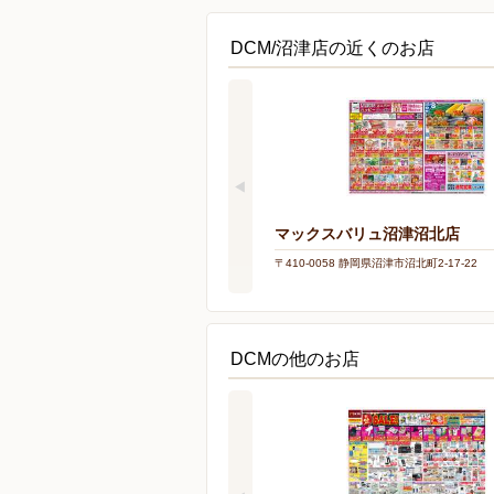
DCM/沼津店の近くのお店
マックスバリュ沼津沼北店
〒410-0058 静岡県沼津市沼北町2-17-22
DCMの他のお店