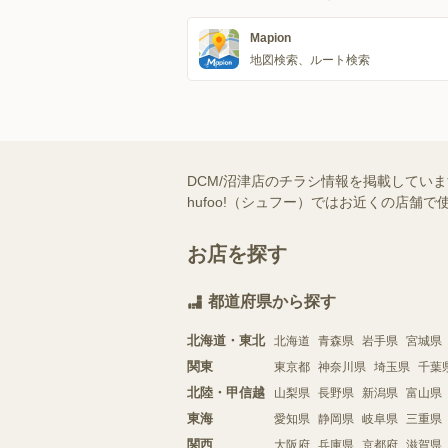
Mapion
地図検索、ルート検索
DCM/沼津店のチラシ情報を掲載してい
hufoo!（シュフー）ではお近くの店
お店を探す
都道府県から探す
北海道・東北
北海道
青森県
岩手県
宮城県
関東
東京都
神奈川県
埼玉県
千葉
北陸・甲信越
山梨県
長野県
新潟県
富山県
東海
愛知県
静岡県
岐阜県
三重県
関西
大阪府
兵庫県
京都府
滋賀県