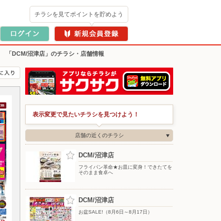
チラシを見てポイントを貯めよう
>
「DCM/沼津店」のチラシ・店舗情報
表示変更で見たいチラシを見つけよう！
店舗の近くのチラシ
DCM/沼津店
フライパン革命★お皿に変身！できたてを
そのまま食卓へ
DCM/沼津店
お盆SALE!（8月6日～8月17日）