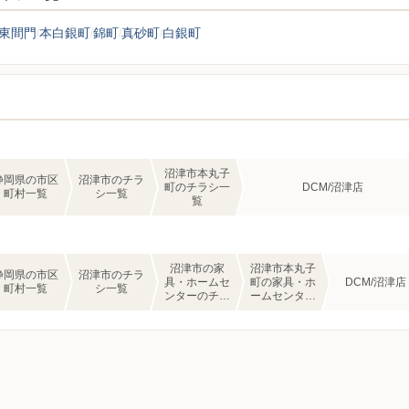
東間門
本白銀町
錦町
真砂町
白銀町
沼津市本丸子
静岡県の市区
沼津市のチラ
町のチラシ一
DCM/沼津店
町村一覧
シ一覧
覧
沼津市の家
沼津市本丸子
静岡県の市区
沼津市のチラ
具・ホームセ
町の家具・ホ
DCM/沼津店
町村一覧
シ一覧
ンターのチラ
ームセンター
シ一覧
のチラシ一覧