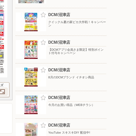
DCM/沼津店
クイックル夏の家ピカ大作戦！キャンペー
ン
DCM/沼津店
【DCMアプリ会員さま限定】特別ポイン
ト付与キャンペーン
DCM/沼津店
8月のDCMブランド イチオシ商品
イズ
DCM/沼津店
今月のお買い得品（WEBチラシ）
DCM/沼津店
YouTube スキスキDIY 配信中!