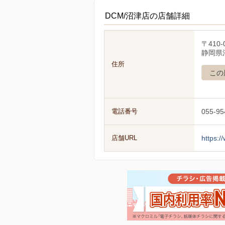
DCM/沼津店の店舗詳細
〒410-
静岡県
住所
この
電話番号
055-95
店舗URL
https:/