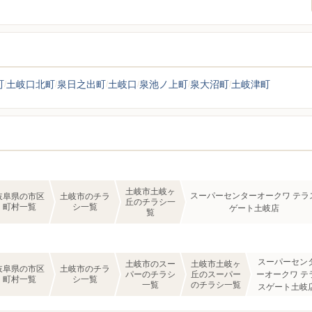
町
土岐口北町
泉日之出町
土岐口
泉池ノ上町
泉大沼町
土岐津町
土岐市土岐ヶ
スーパーセンターオークワ テラ
岐阜県の市区
土岐市のチラ
丘のチラシ一
町村一覧
シ一覧
ゲート土岐店
覧
スーパーセン
土岐市のスー
土岐市土岐ヶ
岐阜県の市区
土岐市のチラ
パーのチラシ
丘のスーパー
ーオークワ テ
町村一覧
シ一覧
一覧
のチラシ一覧
スゲート土岐