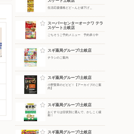
スゲート土岐店
生活応援価格どど～んと値下げ＿
スーパーセンターオークワ テラ
スゲート土岐店
ごちそうご予約メニュー 予約承り中
スギ薬局グループ/土岐店
チラシのご案内
スギ薬局グループ/土岐店
小野賢章のビビビ！【アーカイブのご案
内】
スギ薬局グループ/土岐店
おくすりは症状別に選んで、かしこく緩
和！
スギ薬局グループ/土岐店