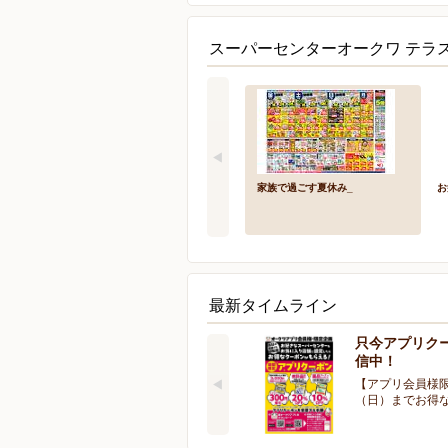
スーパーセンターオークワ テラ
家族で過ごす夏休み_
お
最新タイムライン
只今アプリク
信中！
【アプリ会員様限
（日）までお得