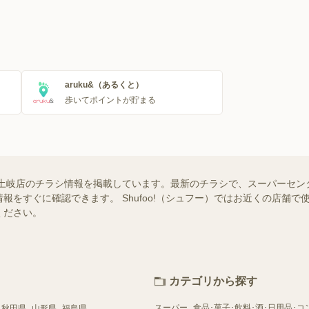
aruku&（あるくと）
歩いてポイントが貯まる
土岐店のチラシ情報を掲載しています。最新のチラシで、スーパーセン
報をすぐに確認できます。 Shufoo!（シュフー）ではお近くの店舗
ください。
カテゴリから探す
スーパー
食品･菓子･飲料･酒･日用品･コ
秋田県
山形県
福島県