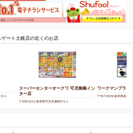
スゲート土岐店の近くのお店
スーパーセンターオークワ 可児御嵩イン
ワークマンプラス
ター店
2-1
〒507-0039 岐阜県多
〒509-0213 岐阜県可児市瀬田871-1