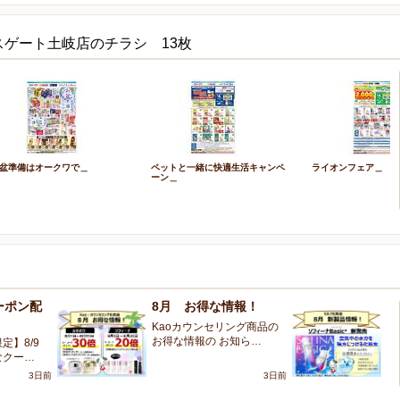
スゲート土岐店のチラシ 13枚
盆準備はオークワで＿
ペットと一緒に快適生活キャンペ
ライオンフェア＿
ーン＿
ーポン配
8月 お得な情報！
８
品
Kaoカウンセリング商品の
お得な情報の お知ら…
定】8/9
ソ
なクー…
案
3日前
3日前