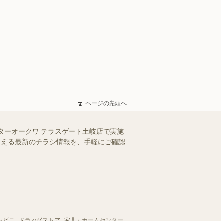
ページの先頭へ
ターオークワ テラスゲート土岐店で実施
で使える最新のチラシ情報を、手軽にご確認
ンビニ
ドラッグストア
家具・ホームセンター