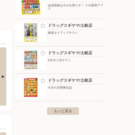
会員登録は今がお得スギ！ スギ薬局アプ
リ
ドラッグスギヤマ/土岐店
映画タイアップチラシ
ドラッグスギヤマ/土岐店
8月ポイ活チラシ
ドラッグスギヤマ/土岐店
今月の月間奉仕品
多治見店
スーパーセンターオークワ 関店
ホーム
治見市十九田町一丁目4番地1
〒501-3910 岐阜県関市笠屋2-20
〒509-
もっと見る