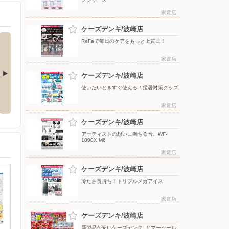
家電店
ケーズデンキ/波崎店
ReFaで毎日のケアをもっと上質に！
家電店
ケーズデンキ/波崎店
使いたいときすぐ使える！猛暑対策グッズ
応援フェア
夏のスマホ＆ネット応援フェア
ドコモフェア開催開催
家電店
ケーズデンキ/波崎店
アーティストの想いに満ちる音。WF-
1000X M6
家電店
ケーズデンキ/波崎店
冷たさ長持ち！トリプルメガアイス
家電店
ケーズデンキ/波崎店
新製品が安いケーズデンキ_サマーセール