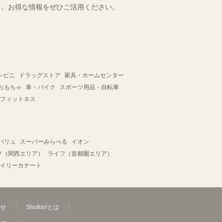
ます。お得な情報をぜひご活用ください。
ンビニ
ドラッグストア
家具・ホームセンター
おもちゃ
車・バイク
スポーツ用品・自転車
フィットネス
バリュ
スーパーみらべる
イオン
フ（関西エリア）
ライフ（首都圏エリア）
イリーカナート
せ
Shufoo!とは