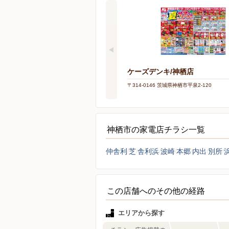
ケーズデンキ/神栖店
〒314-0146 茨城県神栖市平泉2-120
神栖市の家電店チラシ一覧
仲舎利
芝
舎利浜
波崎
本郷
内出
別所
この店舗へのその他の経路
エリアから探す