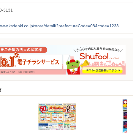
0-3131
/www.ksdenki.co.jp/store/detail/?prefectureCode=08&code=1238
店