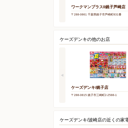
ワークマンプラスII銚子芦崎店
〒288-0861 千葉県銚子市芦崎町831番
ケーズデンキの他のお店
ケーズデンキ/銚子店
〒288-0815 銚子市三崎町2-2588-1
ケーズデンキ/波崎店の近くの家