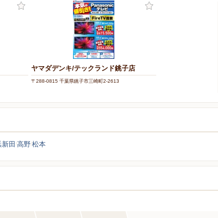
ヤマダデンキ/テックランド銚子店
〒288-0815 千葉県銚子市三崎町2-2613
浜新田
高野
松本