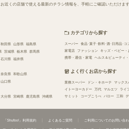
ー）ではお近くの店舗で使える最新のチラシ情報を、手軽にご確認いただけ
カテゴリから探す
スーパー
食品･菓子･飲料･酒･日用品･コ
秋田県
山形県
福島県
家電店
ファッション
キッズ・ベビー・
県
茨城県
栃木県
群馬県
携帯・通信・家電
ヘルス＆ビューティ・
石川県
福井県
よく行くお店から探す
奈良県
和歌山県
山口県
業務スーパー
ドン・キホーテ
マックス
イトーヨーカドー
万代
マルエツ
ライ
サミット
コープこうべ
バロー
三和
デ
大分県
宮崎県
鹿児島県
沖縄県
「Shufoo!」利用規約
よくあるご質問
ご利用についてのお問い合わ