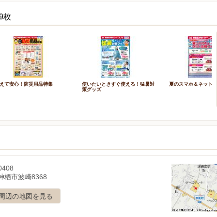
9枚
えて安心！防災用品特集
使いたいときすぐ使える！猛暑対
夏のスマホ＆ネット
策グッズ
0408
神栖市波崎8368
周辺の地図を見る