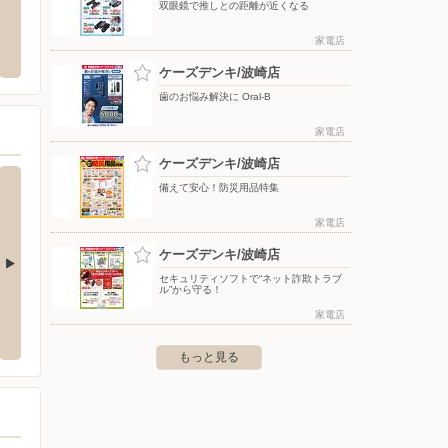
双眼鏡で推しとの距離が近くなる
クランド銚子店
ウエルシア/銚子松岸店
ウエル
家電店
三崎町2-2613
〒288-0836 千葉県銚子市松岸町3-285-1
〒314-0
ケーズデンキ/波崎店
歯のお悩み解決に Oral-B
家電店
ケーズデンキ/波崎店
備えて安心！防災用品特集
家電店
ケーズデンキ/波崎店
セキュリティソフトで“ネット詐欺トラブ
ル”から守る！
店
ケーズデンキ/神栖店
ケーズ
家電店
市場ハ字エビス田971-1他
〒314-0146 神栖市平泉2-120
〒300-
もっと見る