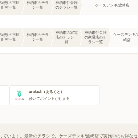
茨城県の市区
神栖市のチラ
神栖市仲舎利
ケーズデンキ/波崎店
町村一覧
シ一覧
のチラシ一覧
神栖市の家電
神栖市仲舎利
ケーズデンキ/
茨城県の市区
神栖市のチラ
店のチラシ一
の家電店のチ
町村一覧
シ一覧
崎店
覧
ラシ一覧
aruku&（あるくと）
歩いてポイントが貯まる
しています。最新のチラシで、ケーズデンキ/波崎店で実施中のお得な