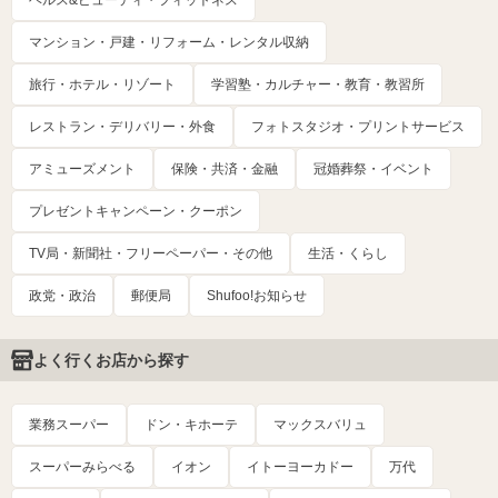
ヘルス&ビューティ・フィットネス
マンション・戸建・リフォーム・レンタル収納
旅行・ホテル・リゾート
学習塾・カルチャー・教育・教習所
レストラン・デリバリー・外食
フォトスタジオ・プリントサービス
アミューズメント
保険・共済・金融
冠婚葬祭・イベント
プレゼントキャンペーン・クーポン
TV局・新聞社・フリーペーパー・その他
生活・くらし
政党・政治
郵便局
Shufoo!お知らせ
よく行くお店から探す
業務スーパー
ドン・キホーテ
マックスバリュ
スーパーみらべる
イオン
イトーヨーカドー
万代