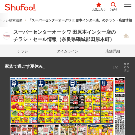
お気に入り
さがす
チラシ検索結果
「スーパーセンターオークワ 田原本インター店」のチラシ・店舗情報
スーパーセンターオークワ 田原本インター店の
チラシ・セール情報（奈良県磯城郡田原本町）
チラシ
タイム
ライン
店舗詳細
家族で過ごす夏休み_
1/2
拡大