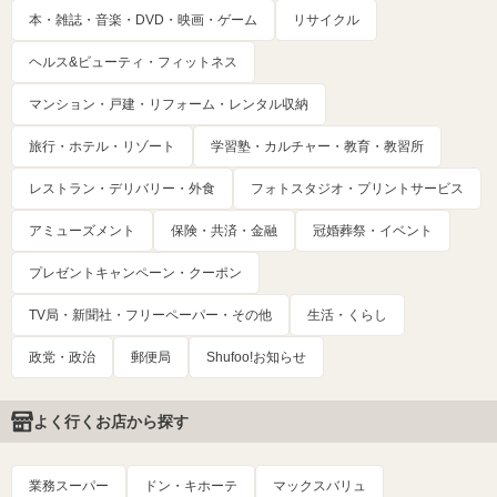
本・雑誌・音楽・DVD・映画・ゲーム
リサイクル
ヘルス&ビューティ・フィットネス
マンション・戸建・リフォーム・レンタル収納
旅行・ホテル・リゾート
学習塾・カルチャー・教育・教習所
レストラン・デリバリー・外食
フォトスタジオ・プリントサービス
アミューズメント
保険・共済・金融
冠婚葬祭・イベント
プレゼントキャンペーン・クーポン
TV局・新聞社・フリーペーパー・その他
生活・くらし
政党・政治
郵便局
Shufoo!お知らせ
よく行くお店から探す
業務スーパー
ドン・キホーテ
マックスバリュ