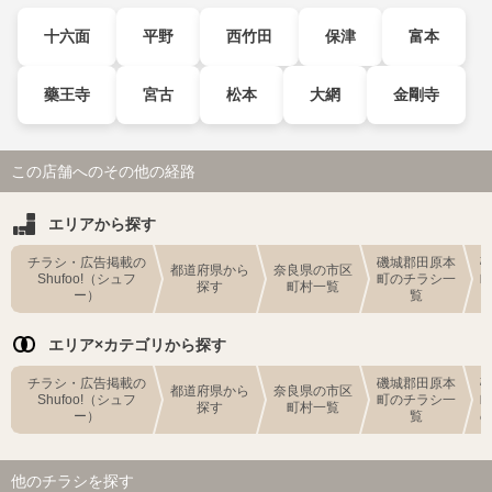
十六面
平野
西竹田
保津
富本
藥王寺
宮古
松本
大網
金剛寺
この店舗へのその他の経路
エリアから探す
チラシ・広告掲載の
磯城郡田原本
都道府県から
奈良県の市区
Shufoo!（シュフ
町のチラシ一
探す
町村一覧
ー）
覧
エリア×カテゴリから探す
チラシ・広告掲載の
磯城郡田原本
都道府県から
奈良県の市区
Shufoo!（シュフ
町のチラシ一
探す
町村一覧
ー）
覧
他のチラシを探す