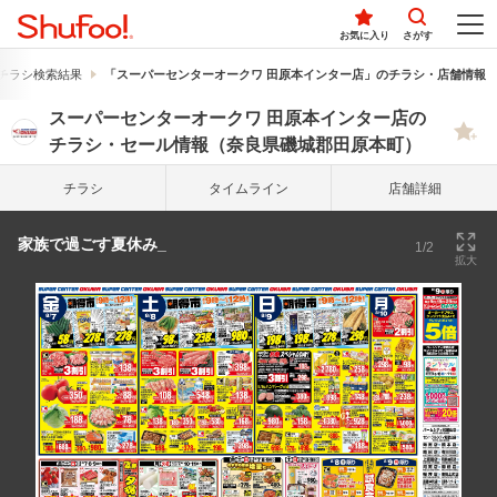
お気に入り
さがす
チラシ検索結果
「スーパーセンターオークワ 田原本インター店」のチラシ・店舗情報
スーパーセンターオークワ 田原本インター店の
チラシ・セール情報（奈良県磯城郡田原本町）
チラシ
タイム
ライン
店舗詳細
家族で過ごす夏休み_
1/2
拡大