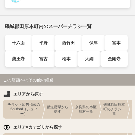
磯城郡田原本町内のスーパーチラシ一覧
十六面
平野
西竹田
保津
富本
藥王寺
宮古
松本
大網
金剛寺
この店舗へのその他の経路
エリアから探す
チラシ・広告掲載の
磯城郡田原本
都道府県から
奈良県の市区
Shufoo!（シュフ
町のチラシ一
探す
町村一覧
ー）
覧
エリア×カテゴリから探す