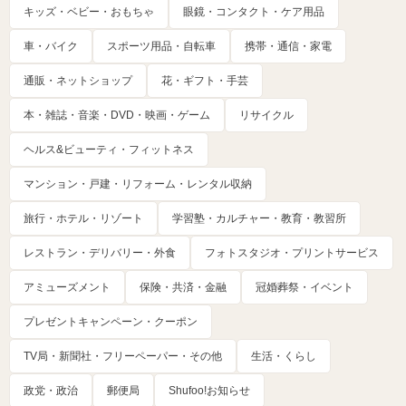
キッズ・ベビー・おもちゃ
眼鏡・コンタクト・ケア用品
車・バイク
スポーツ用品・自転車
携帯・通信・家電
通販・ネットショップ
花・ギフト・手芸
本・雑誌・音楽・DVD・映画・ゲーム
リサイクル
ヘルス&ビューティ・フィットネス
マンション・戸建・リフォーム・レンタル収納
旅行・ホテル・リゾート
学習塾・カルチャー・教育・教習所
レストラン・デリバリー・外食
フォトスタジオ・プリントサービス
アミューズメント
保険・共済・金融
冠婚葬祭・イベント
プレゼントキャンペーン・クーポン
TV局・新聞社・フリーペーパー・その他
生活・くらし
政党・政治
郵便局
Shufoo!お知らせ