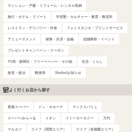
マンション・戸建・リフォーム・レンタル収納
旅行・ホテル・リゾート
学習塾・カルチャー・教育・教習所
レストラン・デリバリー・外食
フォトスタジオ・プリントサービス
アミューズメント
保険・共済・金融
冠婚葬祭・イベント
プレゼントキャンペーン・クーポン
TV局・新聞社・フリーペーパー・その他
生活・くらし
政党・政治
郵便局
Shufoo!お知らせ
よく行くお店から探す
業務スーパー
ドン・キホーテ
マックスバリュ
スーパーみらべる
イオン
イトーヨーカドー
万代
マルエツ
ライフ（関西エリア）
ライフ（首都圏エリア）