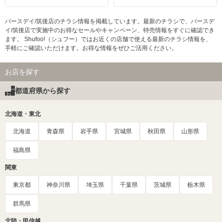
バースデイ/筑後店のチラシ情報を掲載しています。最新のチラシで、バースデ
イ/筑後店で実施中のお得なセールやキャンペーン、特売情報をすぐに確認でき
ます。 Shufoo!（シュフー）ではお近くの店舗で使える最新のチラシ情報を、
手軽にご確認いただけます。お得な情報をぜひご活用ください。
お店を探す
都道府県から探す
北海道・東北
北海道
青森県
岩手県
宮城県
秋田県
山形県
福島県
関東
東京都
神奈川県
埼玉県
千葉県
茨城県
栃木県
群馬県
北陸・甲信越