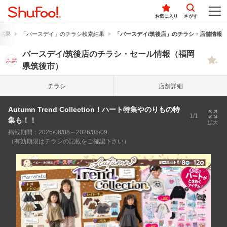
お気に入り
さがす
結果
「バースデイ」のチラシ検索結果
「バースデイ/筑後店」のチラシ・店舗情報
バースデイ/筑後店のチラシ・セール情報（福岡
県筑後市）
チラシ
店舗詳細
Autumn Trend Collection！ハート特集やのりもの特
1/1
集も！！
拡大
掲載期間：2026/08/08～2026/08/09
（有効期限はチラシの記載をご確認下さい）