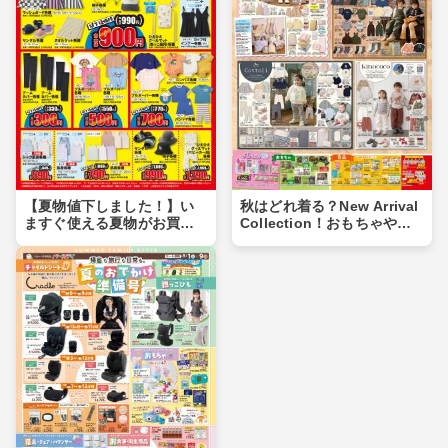
【夏物値下しました！】い
秋はどれ着る？New Arrival
ますぐ使える夏物がお買い
Collection！おもちゃや食
得価格に♪夏物まとめ買いの
品もあるよ！！
チャンス！