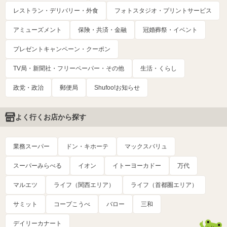
レストラン・デリバリー・外食
フォトスタジオ・プリントサービス
アミューズメント
保険・共済・金融
冠婚葬祭・イベント
プレゼントキャンペーン・クーポン
TV局・新聞社・フリーペーパー・その他
生活・くらし
政党・政治
郵便局
Shufoo!お知らせ
よく行くお店から探す
業務スーパー
ドン・キホーテ
マックスバリュ
スーパーみらべる
イオン
イトーヨーカドー
万代
マルエツ
ライフ（関西エリア）
ライフ（首都圏エリア）
サミット
コープこうべ
バロー
三和
デイリーカナート