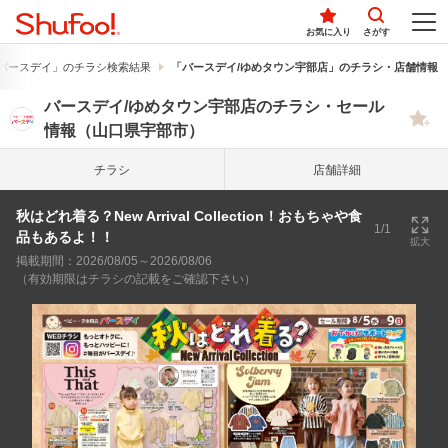
お気に入り
さがす
バースデイ」のチラシ検索結果
「バースデイ/ゆめタウン宇部店」のチラシ・店舗情報
バースデイ/ゆめタウン宇部店のチラシ・セール
情報（山口県宇部市）
チラシ
店舗詳細
秋はどれ着る？New Arrival Collection！おもちゃや食
1/1
品もあるよ！！
拡大
掲載期間：2026/08/05～2026/08/06
（有効期限はチラシの記載をご確認下さい）