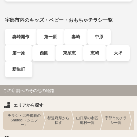
宇部市内のキッズ・ベビー・おもちゃチラシ一覧
妻崎開作
第一原
妻崎
中原
第一原
西園
東須恵
恵崎
大坪
新生町
この店舗へのその他の経路
エリアから探す
チラシ・広告掲載の
都道府県から
山口県の市区
宇部市のチラ
Shufoo!（シュフ
探す
町村一覧
シ一覧
ー）