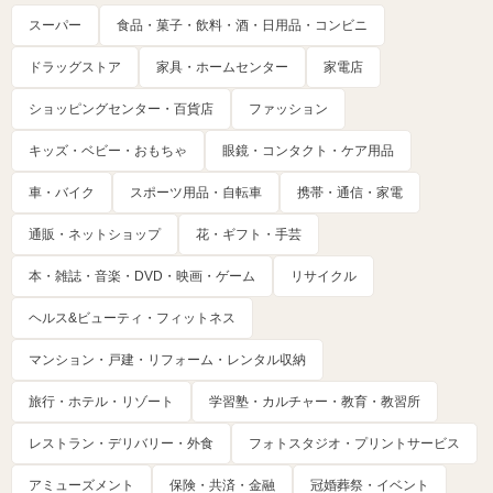
スーパー
食品・菓子・飲料・酒・日用品・コンビニ
ドラッグストア
家具・ホームセンター
家電店
ショッピングセンター・百貨店
ファッション
キッズ・ベビー・おもちゃ
眼鏡・コンタクト・ケア用品
車・バイク
スポーツ用品・自転車
携帯・通信・家電
通販・ネットショップ
花・ギフト・手芸
本・雑誌・音楽・DVD・映画・ゲーム
リサイクル
ヘルス&ビューティ・フィットネス
マンション・戸建・リフォーム・レンタル収納
旅行・ホテル・リゾート
学習塾・カルチャー・教育・教習所
レストラン・デリバリー・外食
フォトスタジオ・プリントサービス
アミューズメント
保険・共済・金融
冠婚葬祭・イベント