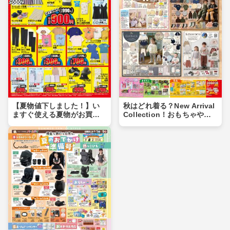
【夏物値下しました！】い
秋はどれ着る？New Arrival
ますぐ使える夏物がお買い
Collection！おもちゃや食
得価格に♪夏物まとめ買いの
品もあるよ！！
チャンス！