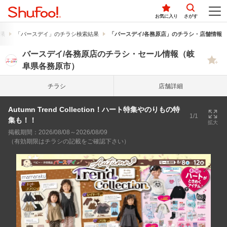
お気に入り
さがす
果
「バースデイ」のチラシ検索結果
「バースデイ/各務原店」のチラシ・店舗情報
バースデイ/各務原店のチラシ・セール情報（岐
阜県各務原市）
チラシ
店舗詳細
Autumn Trend Collection！ハート特集やのりもの特
1/1
集も！！
拡大
掲載期間：2026/08/08～2026/08/09
（有効期限はチラシの記載をご確認下さい）