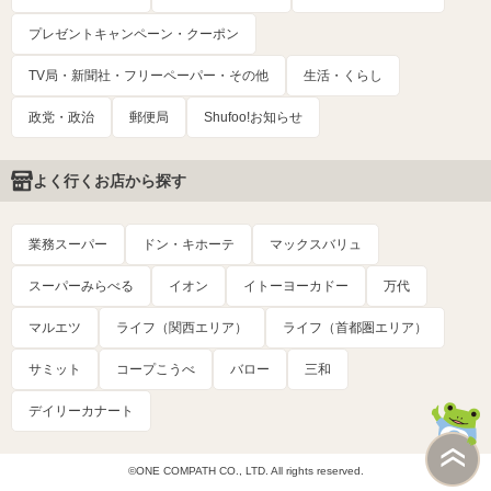
プレゼントキャンペーン・クーポン
TV局・新聞社・フリーペーパー・その他
生活・くらし
政党・政治
郵便局
Shufoo!お知らせ
よく行くお店から探す
業務スーパー
ドン・キホーテ
マックスバリュ
スーパーみらべる
イオン
イトーヨーカドー
万代
マルエツ
ライフ（関西エリア）
ライフ（首都圏エリア）
サミット
コープこうべ
バロー
三和
デイリーカナート
©ONE COMPATH CO., LTD. All rights reserved.