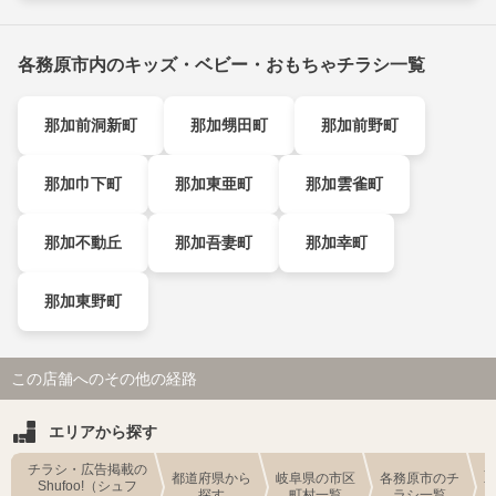
各務原市内のキッズ・ベビー・おもちゃチラシ一覧
那加前洞新町
那加甥田町
那加前野町
那加巾下町
那加東亜町
那加雲雀町
那加不動丘
那加吾妻町
那加幸町
那加東野町
この店舗へのその他の経路
エリアから探す
チラシ・広告掲載の
都道府県から
岐阜県の市区
各務原市のチ
Shufoo!（シュフ
探す
町村一覧
ラシ一覧