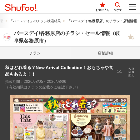
お気に入り
さがす
果
「バースデイ」のチラシ検索結果
「バースデイ/各務原店」のチラシ・店舗情報
バースデイ/各務原店のチラシ・セール情報（岐
阜県各務原市）
チラシ
店舗詳細
秋はどれ着る？New Arrival Collection！おもちゃや食
1/1
品もあるよ！！
拡大
掲載期間：2026/08/05～2026/08/06
（有効期限はチラシの記載をご確認下さい）