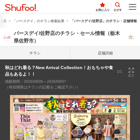
お気に入り
さがす
結果
「バースデイ」のチラシ検索結果
「バースデイ/佐野店」のチラシ・店舗情報
バースデイ/佐野店のチラシ・セール情報（栃木
県佐野市）
チラシ
店舗詳細
秋はどれ着る？New Arrival Collection！おもちゃや食
1/1
品もあるよ！！
拡大
掲載期間：2026/08/06～2026/08/07
（有効期限はチラシの記載をご確認下さい）