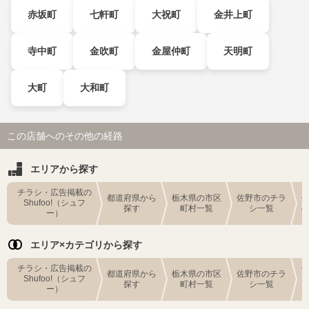
赤坂町
七軒町
大祝町
金井上町
寺中町
金吹町
金屋仲町
天明町
大町
大和町
この店舗へのその他の経路
エリアから探す
チラシ・広告掲載の
都道府県から
栃木県の市区
佐野市のチラ
Shufoo!（シュフ
探す
町村一覧
シ一覧
ー）
エリア×カテゴリから探す
チラシ・広告掲載の
都道府県から
栃木県の市区
佐野市のチラ
Shufoo!（シュフ
探す
町村一覧
シ一覧
ー）