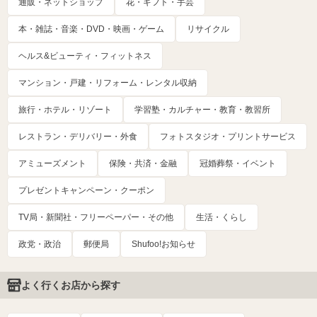
通販・ネットショップ
花・ギフト・手芸
本・雑誌・音楽・DVD・映画・ゲーム
リサイクル
ヘルス&ビューティ・フィットネス
マンション・戸建・リフォーム・レンタル収納
旅行・ホテル・リゾート
学習塾・カルチャー・教育・教習所
レストラン・デリバリー・外食
フォトスタジオ・プリントサービス
アミューズメント
保険・共済・金融
冠婚葬祭・イベント
プレゼントキャンペーン・クーポン
TV局・新聞社・フリーペーパー・その他
生活・くらし
政党・政治
郵便局
Shufoo!お知らせ
よく行くお店から探す