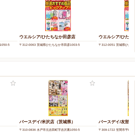
ウエルシア/ひたちなか田彦店
ウエルシア/ひたち
050-5
〒312-0063 茨城県ひたちなか市田彦1003-5
〒312-0051 茨城県ひたち
バースデイ/米沢店（茨城県）
バースデイ/友部店
〒310-0836 水戸市元吉田町字吉沢裏1050-5
〒309-1722 笠間市平町21