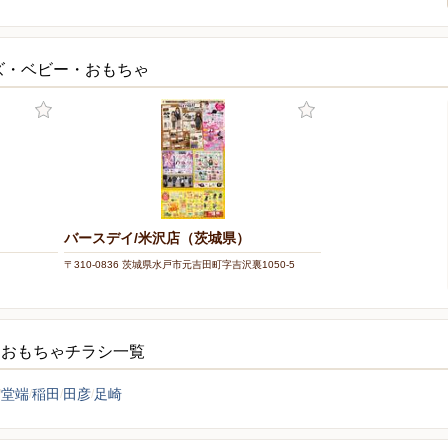
ズ・ベビー・おもちゃ
バースデイ/米沢店（茨城県）
〒310-0836 茨城県水戸市元吉田町字吉沢裏1050-5
・おもちゃチラシ一覧
堂端
稲田
田彦
足崎