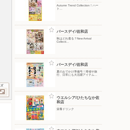
Autumn Trend Collection！ハー
ト…
バースデイ/佐和店
秋はどれ着る？New Arrival
Collecti…
バースデイ/佐和店
夏のおでかけ準備号！帰省や旅
行、日常にも大活躍アイテム…
イズ
ウエルシア/ひたちなか佐
和店
栄養ドリンク