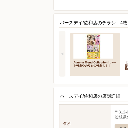
バースデイ/佐和店のチラシ 4枚
Autumn Trend Collection！ハー
【
ト特集やのりもの特集も！！
使
物
バースデイ/佐和店の店舗詳細
〒312-
茨城県ひ
住所