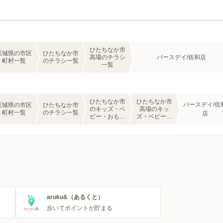
ひたちなか市
茨城県の市区
ひたちなか市
高場のチラシ
バースデイ/佐和店
町村一覧
のチラシ一覧
一覧
ひたちなか市
ひたちなか市
バースデイ/佐
茨城県の市区
ひたちなか市
のキッズ・ベ
高場のキッ
町村一覧
のチラシ一覧
店
ビー・おもち
ズ・ベビー・
ゃのチラシ一
おもちゃのチ
覧
ラシ一覧
aruku&（あるくと）
歩いてポイントが貯まる