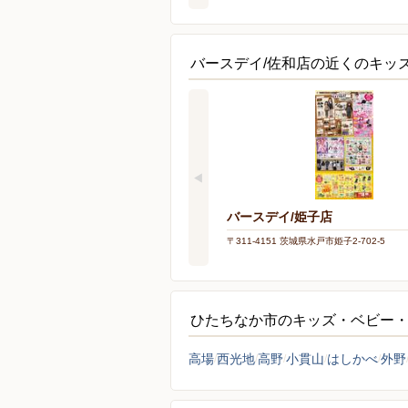
バースデイ/佐和店の近くのキッ
バースデイ/姫子店
〒311-4151 茨城県水戸市姫子2-702-5
ひたちなか市のキッズ・ベビー
高場
西光地
高野
小貫山
はしかべ
外野