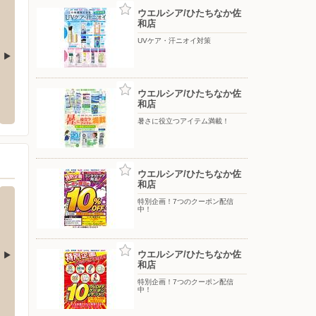
ウエルシア/ひたちなか佐
和店
UVケア・汗ニオイ対策
なか堂端店
ツルハドラッグひたちなか昭和通り店
ウエル
ウエルシア/ひたちなか佐
和店
なか市堂端2-1-4
〒312-0011 茨城県ひたちなか市中根３３２５番地１３
〒312-
暑さに役立つアイテム満載！
ウエルシア/ひたちなか佐
和店
特別企画！7つのクーポン配信
中！
ウエルシア/ひたちなか佐
和店
特別企画！7つのクーポン配信
バースデイ/小川玉里店
バース
中！
18
〒311-3435 小美玉市田木谷227
〒321-4