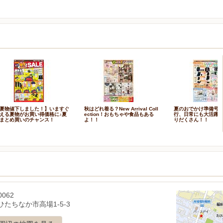
夏物値下しました！】いますぐ
秋はどれ着る？New Arrival Coll
夏のおでかけ準備号
える夏物がお買い得価格に♪夏
ection！おもちゃや食品もある
行、日常にも大活躍
まとめ買いのチャンス！
よ！！
りだくさん！！
0062
たちなか市高場1-5-3