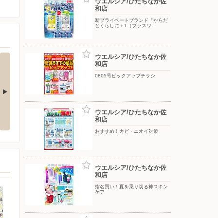
ウエルシア/ひたちなか佐
和店
新プライベートブランド「からだ
とくらしに＋1（プラスワ…
ウエルシア/ひたちなか佐
和店
0805号ピックアップチラシ
！帰省や旅
ウエルシア/ひたちなか佐
アイテムが盛
和店
おすすめ！カビ・ニオイ対策
ウエルシア/ひたちなか佐
和店
指名買い！夏を乗り切る神スキン
ケア