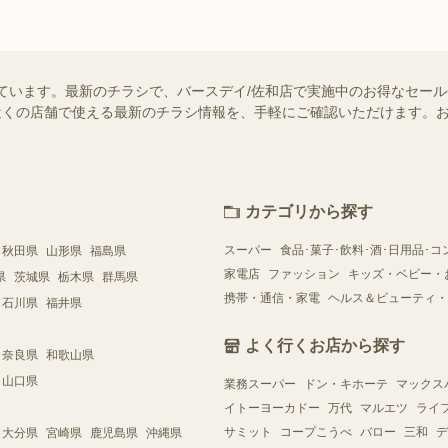
ています。最新のチラシで、バースデイ/佐和店で実施中のお得なセー
ではお近くの店舗で使える最新のチラシ情報を、手軽にご確認いただけます
カテゴリから探す
スーパー
食品･菓子･飲料･酒･日用品･コ
秋田県
山形県
福島県
家電店
ファッション
キッズ・ベビー・
県
茨城県
栃木県
群馬県
携帯・通信・家電
ヘルス＆ビューティ・
石川県
福井県
よく行くお店から探す
奈良県
和歌山県
山口県
業務スーパー
ドン・キホーテ
マックス
イトーヨーカドー
万代
マルエツ
ライ
サミット
コープこうべ
バロー
三和
デ
大分県
宮崎県
鹿児島県
沖縄県