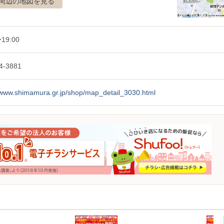
周辺の地図を見る
19:00
4-3881
//www.shimamura.gr.jp/shop/map_detail_3030.html