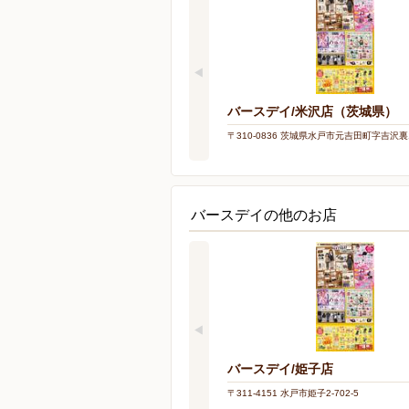
バースデイ/米沢店（茨城県）
〒310-0836 茨城県水戸市元吉田町字吉沢裏1
バースデイの他のお店
バースデイ/姫子店
〒311-4151 水戸市姫子2-702-5