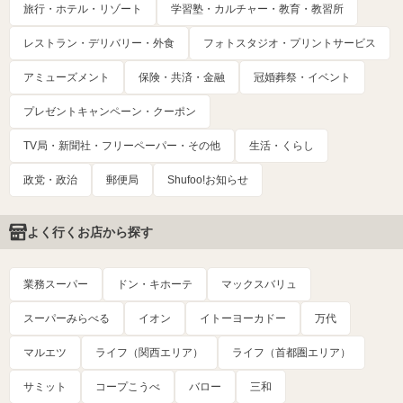
旅行・ホテル・リゾート
学習塾・カルチャー・教育・教習所
レストラン・デリバリー・外食
フォトスタジオ・プリントサービス
アミューズメント
保険・共済・金融
冠婚葬祭・イベント
プレゼントキャンペーン・クーポン
TV局・新聞社・フリーペーパー・その他
生活・くらし
政党・政治
郵便局
Shufoo!お知らせ
よく行くお店から探す
業務スーパー
ドン・キホーテ
マックスバリュ
スーパーみらべる
イオン
イトーヨーカドー
万代
マルエツ
ライフ（関西エリア）
ライフ（首都圏エリア）
サミット
コープこうべ
バロー
三和