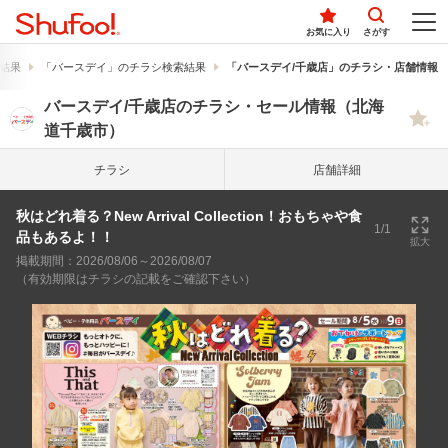
お気に入り
さがす
結果
「バースデイ」のチラシ検索結果
「バースデイ/千歳店」のチラシ・店舗情報
バースデイ/千歳店のチラシ・セール情報（北海
道千歳市）
チラシ
店舗詳細
秋はどれ着る？New Arrival Collection！おもちゃや食
1/1
品もあるよ！！
拡大
掲載期間：2026/08/06～2026/08/07
（有効期限はチラシの記載をご確認下さい）