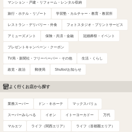
マンション・戸建・リフォーム・レンタル収納
旅行・ホテル・リゾート
学習塾・カルチャー・教育・教習所
レストラン・デリバリー・外食
フォトスタジオ・プリントサービス
アミューズメント
保険・共済・金融
冠婚葬祭・イベント
プレゼントキャンペーン・クーポン
TV局・新聞社・フリーペーパー・その他
生活・くらし
政党・政治
郵便局
Shufoo!お知らせ
よく行くお店から探す
業務スーパー
ドン・キホーテ
マックスバリュ
スーパーみらべる
イオン
イトーヨーカドー
万代
マルエツ
ライフ（関西エリア）
ライフ（首都圏エリア）