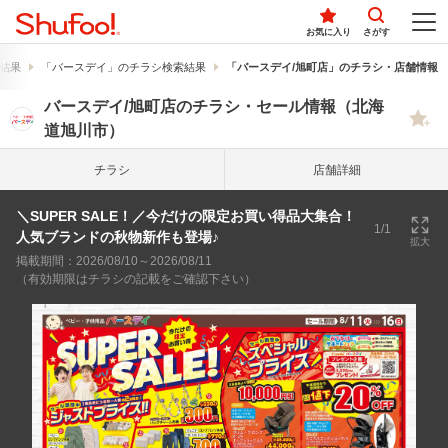
お気に入り
さがす
結果
「バースデイ」のチラシ検索結果
「バースデイ/旭町店」のチラシ・店舗情報
バースデイ/旭町店のチラシ・セール情報（北海
道旭川市）
チラシ
店舗詳細
＼SUPER SALE！／今だけの限定お買い得品大集合！
1/1
人気ブランドの秋物新作も登場♪
拡大
掲載期間：2026/08/10～2026/08/11
（有効期限はチラシの記載をご確認下さい）