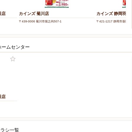
田店
カインズ 菊川店
カインズ 静岡羽鳥
〒439-0006 菊川市堀之内507-1
〒421-1217 静岡市葵区羽
ホームセンター
田店
チラシ一覧