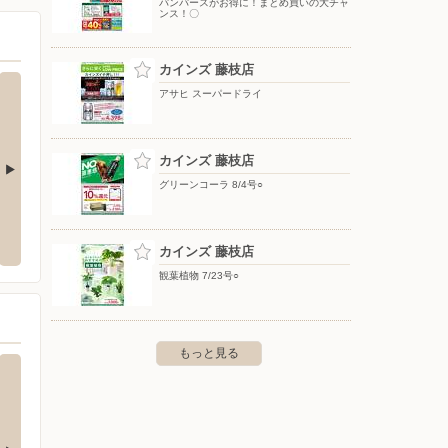
パンパースがお得に！まとめ買いの大チャ
ンス！〇
カインズ 藤枝店
アサヒ スーパードライ
カインズ 藤枝店
グリーンコーラ 8/4号○
ヒー通販（静岡エリア）
ウエルシア/焼津小柳津店
洋服の
〒425-0073 静岡県焼津市小柳津218-1
〒426-
カインズ 藤枝店
観葉植物 7/23号○
もっと見る