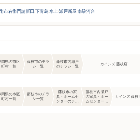
衛市右衛門請新田
下青島
水上
瀬戸新屋
南駿河台
静岡県の市区
藤枝市のチラ
藤枝市内瀬戸
カインズ 藤枝店
町村一覧
シ一覧
のチラシ一覧
藤枝市の家
藤枝市内瀬戸
静岡県の市区
藤枝市のチラ
具・ホームセ
の家具・ホー
カインズ 藤枝
町村一覧
シ一覧
ンターのチラ
ムセンターの
シ一覧
チラシ一覧