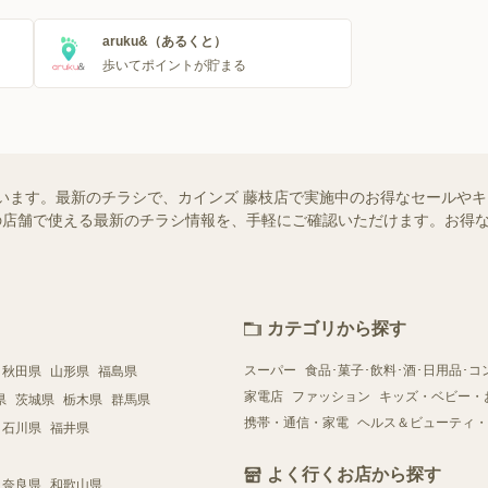
aruku&（あるくと）
歩いてポイントが貯まる
います。最新のチラシで、カインズ 藤枝店で実施中のお得なセールや
お近くの店舗で使える最新のチラシ情報を、手軽にご確認いただけます。お
カテゴリから探す
スーパー
食品･菓子･飲料･酒･日用品･コ
秋田県
山形県
福島県
家電店
ファッション
キッズ・ベビー・
県
茨城県
栃木県
群馬県
携帯・通信・家電
ヘルス＆ビューティ・
石川県
福井県
よく行くお店から探す
奈良県
和歌山県