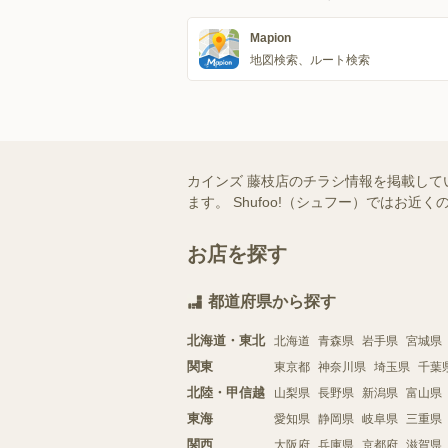
Mapion
地図検索、ルート検索
カインズ 藤枝店のチラシ情報を掲載して
ます。 Shufoo!（シュフー）では
お店を探す
都道府県から探す
北海道・東北
北海道
青森県
岩手県
宮城県
関東
東京都
神奈川県
埼玉県
千葉
北陸・甲信越
山梨県
長野県
新潟県
富山県
東海
愛知県
静岡県
岐阜県
三重県
関西
大阪府
兵庫県
京都府
滋賀県