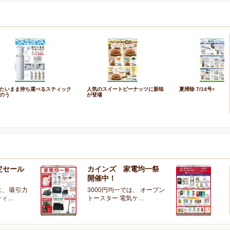
たいまま持ち運べるスティック
人気のスイートピーナッツに新味
夏掃除 7/14号○
のう
が登場
定セール
カインズ 家電均一祭
夏
開催中！
ー
、 吸引力
3000円均一では、 オーブン
夏
ティ…
トースター 電気ケ…
開