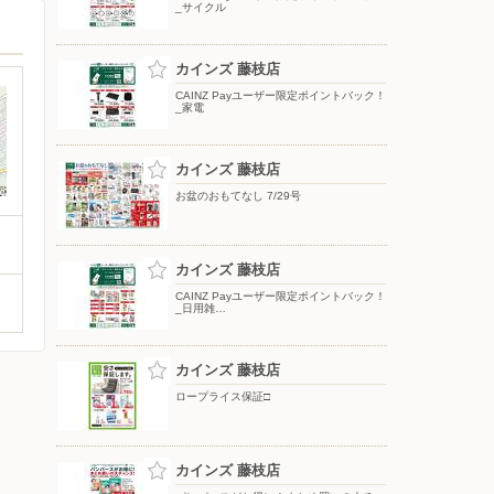
_サイクル
カインズ 藤枝店
CAINZ Payユーザー限定ポイントバック！
_家電
カインズ 藤枝店
お盆のおもてなし 7/29号
カインズ 藤枝店
CAINZ Payユーザー限定ポイントバック！
_日用雑…
カインズ 藤枝店
ロープライス保証□
カインズ 藤枝店