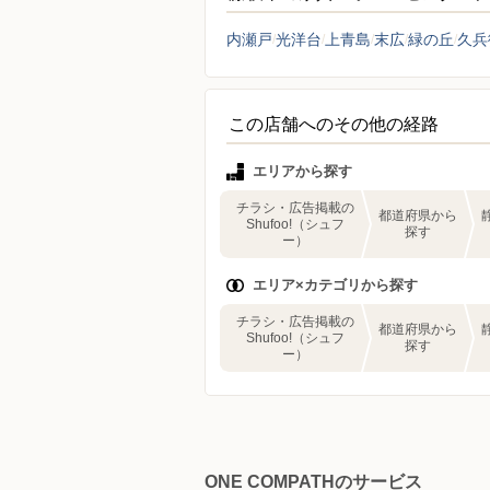
内瀬戸
光洋台
上青島
末広
緑の丘
久兵
この店舗へのその他の経路
エリアから探す
チラシ・広告掲載の
都道府県から
Shufoo!（シュフ
探す
ー）
エリア×カテゴリから探す
チラシ・広告掲載の
都道府県から
Shufoo!（シュフ
探す
ー）
ONE COMPATHのサービス