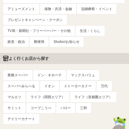
アミューズメント
保険・共済・金融
冠婚葬祭・イベント
プレゼントキャンペーン・クーポン
TV局・新聞社・フリーペーパー・その他
生活・くらし
政党・政治
郵便局
Shufoo!お知らせ
よく行くお店から探す
業務スーパー
ドン・キホーテ
マックスバリュ
スーパーみらべる
イオン
イトーヨーカドー
万代
マルエツ
ライフ（関西エリア）
ライフ（首都圏エリア）
サミット
コープこうべ
バロー
三和
デイリーカナート