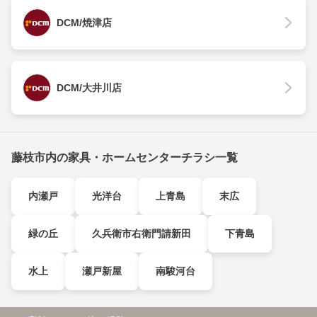
DCM/焼津店
DCM/大井川店
藤枝市内の家具・ホームセンターチラシ一覧
内瀬戸
光洋台
上青島
末広
緑の丘
久兵衛市右衛門請新田
下青島
水上
瀬戸新屋
南駿河台