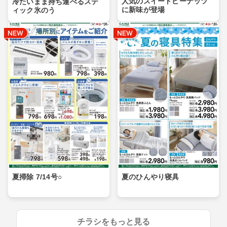
人気のスイートピーナッツ
冷たいまま持ち運べるステ
に新味が登場
ィック氷のう
夏掃除 7/14号○
夏のひんやり寝具
チラシをもっと見る