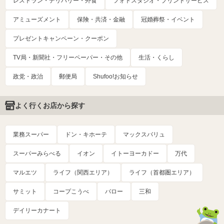
レストラン・デリバリー・外食
フォトスタジオ・プリントサービス
アミューズメント
保険・共済・金融
冠婚葬祭・イベント
プレゼントキャンペーン・クーポン
TV局・新聞社・フリーペーパー・その他
生活・くらし
政党・政治
郵便局
Shufoo!お知らせ
よく行くお店から探す
業務スーパー
ドン・キホーテ
マックスバリュ
スーパーみらべる
イオン
イトーヨーカドー
万代
マルエツ
ライフ（関西エリア）
ライフ（首都圏エリア）
サミット
コープこうべ
バロー
三和
デイリーカナート