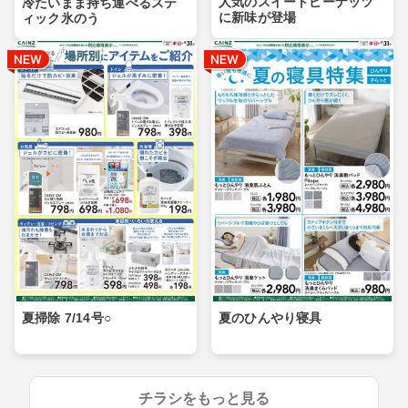
人気のスイートピーナッツ
冷たいまま持ち運べるステ
に新味が登場
ィック氷のう
夏掃除 7/14号○
夏のひんやり寝具
チラシをもっと見る