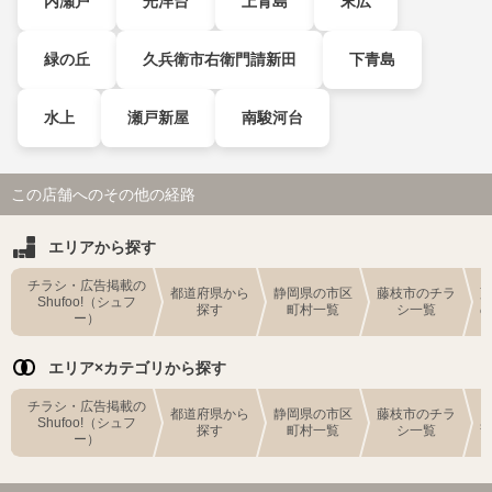
内瀬戸
光洋台
上青島
末広
緑の丘
久兵衛市右衛門請新田
下青島
水上
瀬戸新屋
南駿河台
この店舗へのその他の経路
エリアから探す
チラシ・広告掲載の
都道府県から
静岡県の市区
藤枝市のチラ
Shufoo!（シュフ
探す
町村一覧
シ一覧
ー）
エリア×カテゴリから探す
チラシ・広告掲載の
都道府県から
静岡県の市区
藤枝市のチラ
Shufoo!（シュフ
探す
町村一覧
シ一覧
ー）