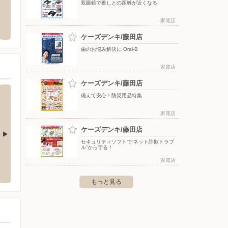
双眼鏡で推しとの距離が近くなる
店
ブルックス/コーヒー通販（岡山エリア）
ヤマダ
家電店
連島町連島479-1
〒000-0000
〒706-0
ケーズデンキ/藤田店
歯のお悩み解決に Oral-B
家電店
ケーズデンキ/藤田店
備えて安心！防災用品特集
家電店
ケーズデンキ/藤田店
セキュリティソフトで“ネット詐欺トラブ
ル”から守る！
西大寺店
ケーズデンキ/児島店
ケーズ
家電店
大寺南1-2-1
〒711-0912 倉敷市児島小川町3686-1
〒713-8
もっと見る