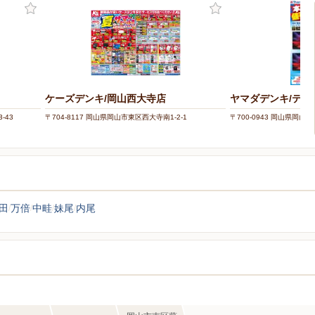
ケーズデンキ/岡山西大寺店
ヤマダデンキ/テッ
-43
〒704-8117 岡山県岡山市東区西大寺南1-2-1
〒700-0943 岡山県岡山市
田
万倍
中畦
妹尾
内尾