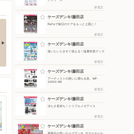
家電店
ケーズデンキ/藤田店
ReFaで毎日のケアをもっと上質に！
家電店
ケーズデンキ/藤田店
使いたいときすぐ使える！猛暑対策グッズ
応援フェア
夏のスマホ＆ネット応援フェア
ドコモフェア開催開催
家電店
ケーズデンキ/藤田店
アーティストの想いに満ちる音。WF-
1000X M6
家電店
ケーズデンキ/藤田店
冷たさ長持ち！トリプルメガアイス
家電店
ケーズデンキ/藤田店
新製品が安いケーズデンキ_サマーセール