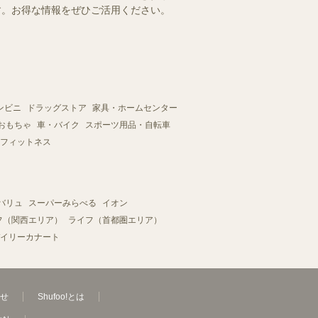
ます。お得な情報をぜひご活用ください。
ンビニ
ドラッグストア
家具・ホームセンター
おもちゃ
車・バイク
スポーツ用品・自転車
フィットネス
バリュ
スーパーみらべる
イオン
フ（関西エリア）
ライフ（首都圏エリア）
イリーカナート
せ
Shufoo!とは