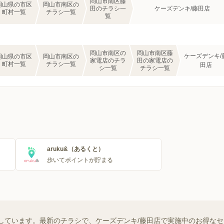
岡山市南区藤
岡山県の市区
岡山市南区の
田のチラシ一
ケーズデンキ/藤田店
町村一覧
チラシ一覧
覧
岡山市南区の
岡山市南区藤
ケーズデンキ/
岡山県の市区
岡山市南区の
家電店のチラ
田の家電店の
町村一覧
チラシ一覧
田店
シ一覧
チラシ一覧
aruku&（あるくと）
歩いてポイントが貯まる
しています。最新のチラシで、ケーズデンキ/藤田店で実施中のお得な