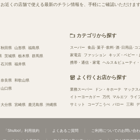
ー）ではお近くの店舗で使える最新のチラシ情報を、手軽にご確認いただけ
カテゴリから探す
スーパー
食品･菓子･飲料･酒･日用品･コ
秋田県
山形県
福島県
家電店
ファッション
キッズ・ベビー・
県
茨城県
栃木県
群馬県
携帯・通信・家電
ヘルス＆ビューティ・
石川県
福井県
よく行くお店から探す
奈良県
和歌山県
山口県
業務スーパー
ドン・キホーテ
マックス
イトーヨーカドー
万代
マルエツ
ライ
サミット
コープこうべ
バロー
三和
デ
大分県
宮崎県
鹿児島県
沖縄県
「Shufoo!」利用規約
よくあるご質問
ご利用についてのお問い合わ