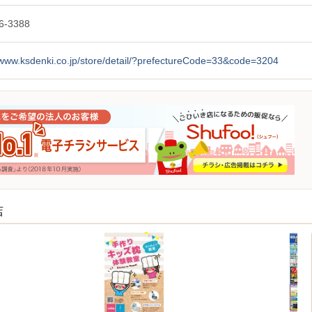
6-3388
/www.ksdenki.co.jp/store/detail/?prefectureCode=33&code=3204
店