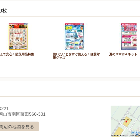
9枚
えて安心！防災用品特集
使いたいときすぐ使える！猛暑対
夏のスマホ＆ネット
策グッズ
0221
山市南区藤田560-331
周辺の地図を見る