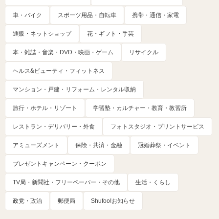
車・バイク
スポーツ用品・自転車
携帯・通信・家電
通販・ネットショップ
花・ギフト・手芸
本・雑誌・音楽・DVD・映画・ゲーム
リサイクル
ヘルス&ビューティ・フィットネス
マンション・戸建・リフォーム・レンタル収納
旅行・ホテル・リゾート
学習塾・カルチャー・教育・教習所
レストラン・デリバリー・外食
フォトスタジオ・プリントサービス
アミューズメント
保険・共済・金融
冠婚葬祭・イベント
プレゼントキャンペーン・クーポン
TV局・新聞社・フリーペーパー・その他
生活・くらし
政党・政治
郵便局
Shufoo!お知らせ