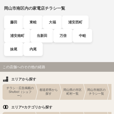
岡山市南区内の家電店チラシ一覧
藤田
東畦
大福
浦安西町
浦安南町
当新田
万倍
中畦
妹尾
内尾
この店舗へのその他の経路
エリアから探す
チラシ・広告掲載の
都道府県から
岡山県の市区
岡山市南区の
Shufoo!（シュフ
探す
町村一覧
チラシ一覧
ー）
エリア×カテゴリから探す