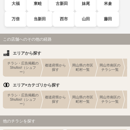
大福
東畦
古新田
妹尾
米倉
万倍
当新田
西市
山田
藤田
この店舗へのその他の経路
エリアから探す
チラシ・広告掲載の
都道府県から
岡山県の市区
岡山市南区の
Shufoo!（シュフ
探す
町村一覧
チラシ一覧
ー）
エリア×カテゴリから探す
チラシ・広告掲載の
都道府県から
岡山県の市区
岡山市南区の
Shufoo!（シュフ
探す
町村一覧
チラシ一覧
ー）
他のチラシを探す