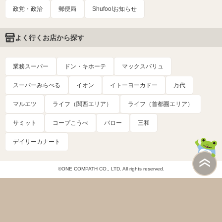
政党・政治
郵便局
Shufoo!お知らせ
よく行くお店から探す
業務スーパー
ドン・キホーテ
マックスバリュ
スーパーみらべる
イオン
イトーヨーカドー
万代
マルエツ
ライフ（関西エリア）
ライフ（首都圏エリア）
サミット
コープこうべ
バロー
三和
デイリーカナート
©ONE COMPATH CO., LTD. All rights reserved.