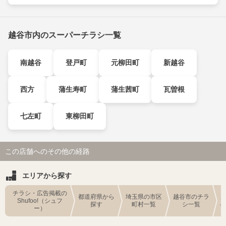
越谷市内のスーパーチラシ一覧
南越谷
登戸町
元柳田町
新越谷
西方
蒲生寿町
蒲生茜町
瓦曽根
七左町
東柳田町
この店舗へのその他の経路
エリアから探す
チラシ・広告掲載の
都道府県から
埼玉県の市区
越谷市のチラ
Shufoo!（シュフ
探す
町村一覧
シ一覧
ー）