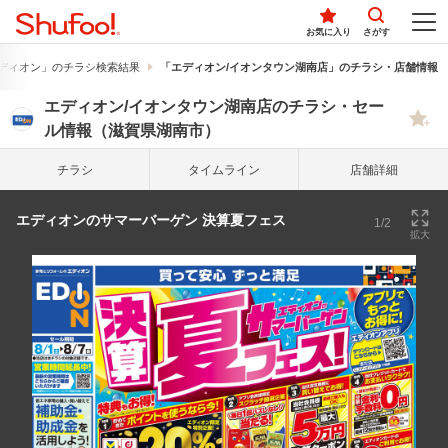
お気に入り
さがす
ディオン」のチラシ検索結果
「エディオン/イオンタウン湖南店」のチラシ・店舗情報
エディオン/イオンタウン湖南店のチラシ・セー
ル情報（滋賀県湖南市）
チラシ
タイム
ライン
店舗詳細
エディオンのサマーバーゲン 決算夏フェス
1/2
拡大