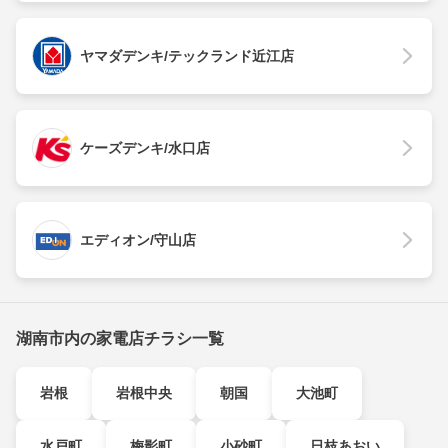
ヤマダデンキ/テックランド近江店
ケーズデンキ/水口店
エディオン/守山店
湖南市内の家電店チラシ一覧
岩根
岩根中央
朝国
大池町
水戸町
梅影町
小砂町
日枝あおい