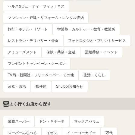
ヘルス&ビューティ・フィットネス
マンション・戸建・リフォーム・レンタル収納
旅行・ホテル・リゾート
学習塾・カルチャー・教育・教習所
レストラン・デリバリー・外食
フォトスタジオ・プリントサービス
アミューズメント
保険・共済・金融
冠婚葬祭・イベント
プレゼントキャンペーン・クーポン
TV局・新聞社・フリーペーパー・その他
生活・くらし
政党・政治
郵便局
Shufoo!お知らせ
よく行くお店から探す
業務スーパー
ドン・キホーテ
マックスバリュ
スーパーみらべる
イオン
イトーヨーカドー
万代