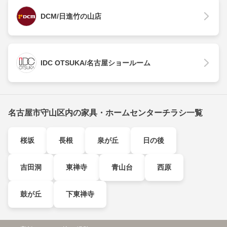
DCM/日進竹の山店
IDC OTSUKA/名古屋ショールーム
名古屋市守山区内の家具・ホームセンターチラシ一覧
桜坂
長根
泉が丘
日の後
吉田洞
東禅寺
青山台
西原
鼓が丘
下東禅寺