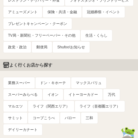
レストラン・デリバリー・外食
フォトスタジオ・プリントサービス
アミューズメント
保険・共済・金融
冠婚葬祭・イベント
プレゼントキャンペーン・クーポン
TV局・新聞社・フリーペーパー・その他
生活・くらし
政党・政治
郵便局
Shufoo!お知らせ
よく行くお店から探す
業務スーパー
ドン・キホーテ
マックスバリュ
スーパーみらべる
イオン
イトーヨーカドー
万代
マルエツ
ライフ（関西エリア）
ライフ（首都圏エリア）
サミット
コープこうべ
バロー
三和
デイリーカナート