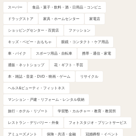
スーパー
食品・菓子・飲料・酒・日用品・コンビニ
ドラッグストア
家具・ホームセンター
家電店
ショッピングセンター・百貨店
ファッション
キッズ・ベビー・おもちゃ
眼鏡・コンタクト・ケア用品
車・バイク
スポーツ用品・自転車
携帯・通信・家電
通販・ネットショップ
花・ギフト・手芸
本・雑誌・音楽・DVD・映画・ゲーム
リサイクル
ヘルス&ビューティ・フィットネス
マンション・戸建・リフォーム・レンタル収納
旅行・ホテル・リゾート
学習塾・カルチャー・教育・教習所
レストラン・デリバリー・外食
フォトスタジオ・プリントサービス
アミューズメント
保険・共済・金融
冠婚葬祭・イベント