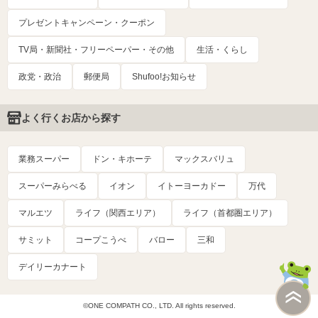
プレゼントキャンペーン・クーポン
TV局・新聞社・フリーペーパー・その他
生活・くらし
政党・政治
郵便局
Shufoo!お知らせ
よく行くお店から探す
業務スーパー
ドン・キホーテ
マックスバリュ
スーパーみらべる
イオン
イトーヨーカドー
万代
マルエツ
ライフ（関西エリア）
ライフ（首都圏エリア）
サミット
コープこうべ
バロー
三和
デイリーカナート
©ONE COMPATH CO., LTD. All rights reserved.