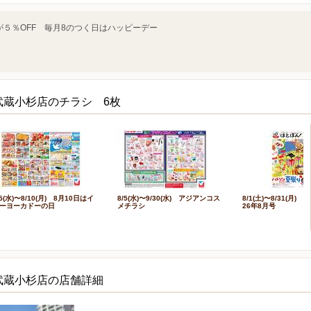
５％OFF 毎月8のつく日はハッピーデー
武蔵小杉店のチラシ 6枚
/5(水)〜8/10(月) 8月10日はイ
8/5(水)〜9/30(水) アジアンコス
8/1(土)〜8/31(月)
ーヨーカドーの日
メチラシ
26年8月号
武蔵小杉店の店舗詳細