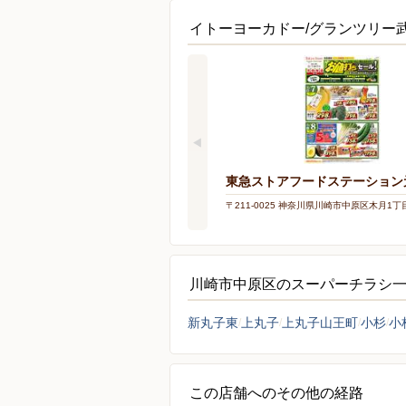
イトーヨーカドー/グランツリー
東急ストアフードステーション
〒211-0025 神奈川県川崎市中原区木月1丁
川崎市中原区のスーパーチラシ
新丸子東
上丸子
上丸子山王町
小杉
小
この店舗へのその他の経路