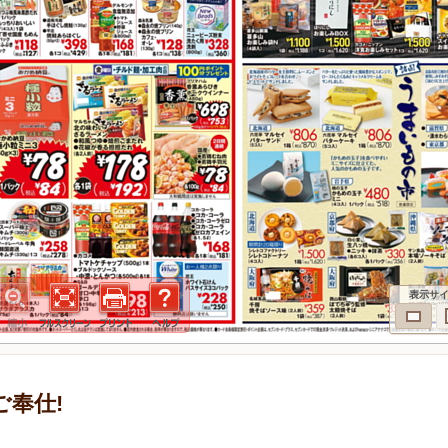
表示サ
別ご奉仕!