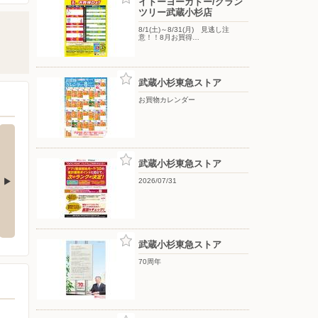
イトーヨーカドー/グラン
ツリー武蔵小杉店
8/1(土)～8/31(月) 見逃し注
意！！8月お買得…
武蔵小杉東急ストア
お買物カレンダー
武蔵小杉東急ストア
2026/07/31
 はとぼん 20
8/1(土)〜8/16(日) 酒祭り お盆
8/1(土)〜8/31(月) 見逃し注
つどいを彩るお酒 ／ お盆玉キャ
意！！8月お買得Day / イトーヨ
ンペーン
ーカドーアプリ使ってますか？
武蔵小杉東急ストア
70周年