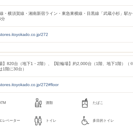
武線・横須賀線・湘南新宿ライン・東急東横線・目黒線「武蔵小杉」駅か
4分
/stores.itoyokado.co.jp/272
場】820台（地下1・2階）、【駐輪場】約2,000台（1階、地下1階）（
は1階に30台）
/stores.itoyokado.co.jp/272#floor
ATM
酒類
たばこ
エレベーター
トイレ
多目的トイレ