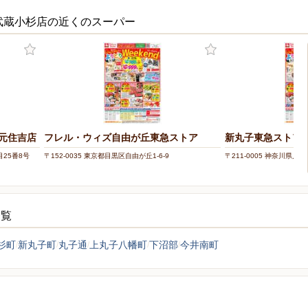
武蔵小杉店の近くのスーパー
元住吉店
フレル・ウィズ自由が丘東急ストア
新丸子東急ストア
目25番8号
〒152-0035 東京都目黒区自由が丘1-6-9
〒211-0005 神奈川県川
一覧
杉町
新丸子町
丸子通
上丸子八幡町
下沼部
今井南町