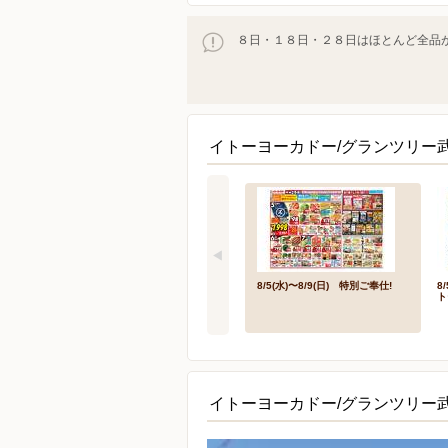
８日・１８日・２８日はほとんど全品が
イトーヨーカドー/グランツリー
8/5(水)〜8/9(日) 特別ご奉仕!
8
ト
イトーヨーカドー/グランツリー