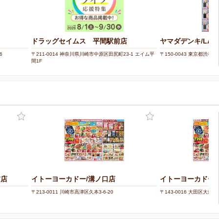
ドラッグセイムス 平間駅前店
ヤマダデンキ/LAB
6
〒211-0014 神奈川県川崎市中原区田尻町23-1 エイム平
〒150-0043 東京都渋谷区道
間1F
前店
イトーヨーカドー/溝ノ口店
イトーヨーカドー/
〒213-0011 川崎市高津区久本3-6-20
〒143-0016 大田区大森北2