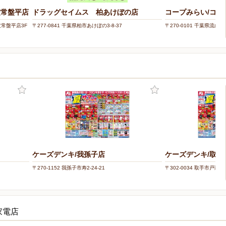
友常盤平店
ドラッグセイムス 柏あけぼの店
コープみらい/コー
西友常盤平店3F
〒277-0841 千葉県柏市あけぼの3-8-37
〒270-0101 千葉県流山市
ケーズデンキ/我孫子店
ケーズデンキ/取手
〒270-1152 我孫子市寿2-24-21
〒302-0034 取手市戸頭字
家電店