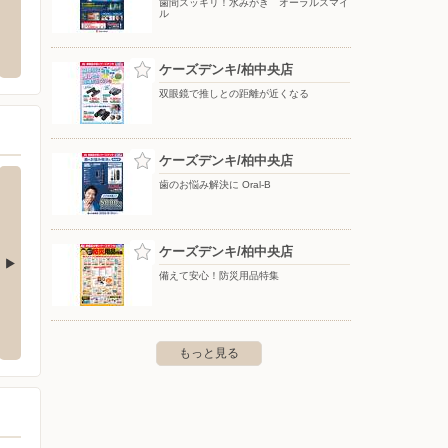
歯間スッキリ！水みがき オーラルスマイ
ル
プ東深井店
洋服の青山/野田
シュー
店
東深井228-1
〒278-0022 千葉県野田市山崎2632番地の2
ケーズデンキ/柏中央店
〒270-
2F
双眼鏡で推しとの距離が近くなる
ケーズデンキ/柏中央店
歯のお悩み解決に Oral-B
ケーズデンキ/柏中央店
備えて安心！防災用品特集
店
ケーズデンキ/流山店
ケーズ
長町1299-4
〒270-0164 流山市流山6-655-3
〒342-0
もっと見る