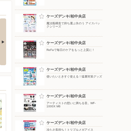
ケーズデンキ/柏中央店
魔法瓶構造で持ち運ぶ氷のう アイスパッ
クシリーズ
ケーズデンキ/柏中央店
ReFaで毎日のケアをもっと上質に！
える！猛暑対
夏のスマホ＆ネット応援フェア
夏のスマホ＆ネット応援フェア
ケーズデンキ/柏中央店
使いたいときすぐ使える！猛暑対策グッズ
ケーズデンキ/柏中央店
アーティストの想いに満ちる音。WF-
1000X M6
ケーズデンキ/柏中央店
冷たさ長持ち！トリプルメガアイス