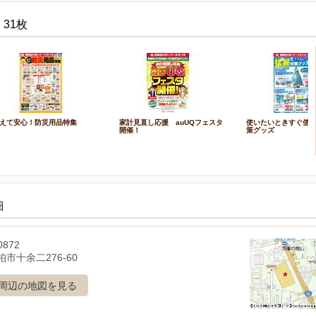
31枚
えて安心！防災用品特集
家計見直し応援 auUQフェスタ
使いたいときすぐ使
開催！
策グッズ
細
0872
市十余二276-60
周辺の地図を見る