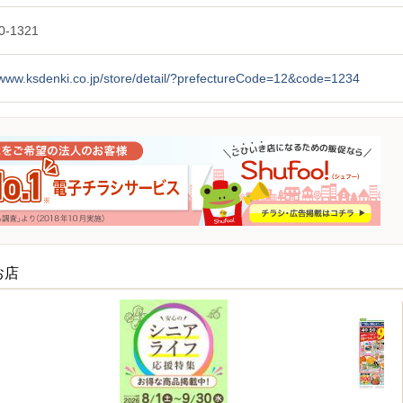
0-1321
/www.ksdenki.co.jp/store/detail/?prefectureCode=12&code=1234
お店