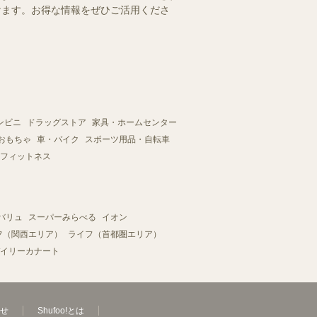
だけます。お得な情報をぜひご活用くださ
ンビニ
ドラッグストア
家具・ホームセンター
おもちゃ
車・バイク
スポーツ用品・自転車
フィットネス
バリュ
スーパーみらべる
イオン
フ（関西エリア）
ライフ（首都圏エリア）
イリーカナート
せ
Shufoo!とは