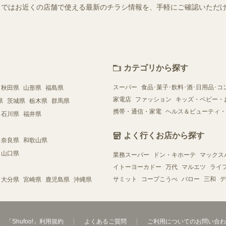
ュフー）ではお近くの店舗で使える最新のチラシ情報を、手軽にご確認いた
カテゴリから探す
スーパー
食品･菓子･飲料･酒･日用品･コ
秋田県
山形県
福島県
家電店
ファッション
キッズ・ベビー・
県
茨城県
栃木県
群馬県
携帯・通信・家電
ヘルス＆ビューティ・
石川県
福井県
よく行くお店から探す
奈良県
和歌山県
山口県
業務スーパー
ドン・キホーテ
マックス
イトーヨーカドー
万代
マルエツ
ライ
サミット
コープこうべ
バロー
三和
デ
大分県
宮崎県
鹿児島県
沖縄県
「Shufoo!」利用規約
よくあるご質問
ご利用についてのお問い合わ