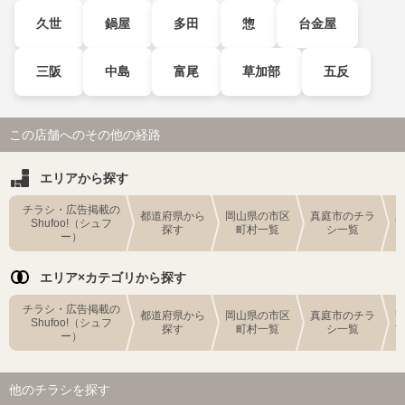
久世
鍋屋
多田
惣
台金屋
三阪
中島
富尾
草加部
五反
この店舗へのその他の経路
エリアから探す
チラシ・広告掲載の
都道府県から
岡山県の市区
真庭市のチラ
Shufoo!（シュフ
探す
町村一覧
シ一覧
ー）
エリア×カテゴリから探す
チラシ・広告掲載の
都道府県から
岡山県の市区
真庭市のチラ
Shufoo!（シュフ
探す
町村一覧
シ一覧
ー）
他のチラシを探す