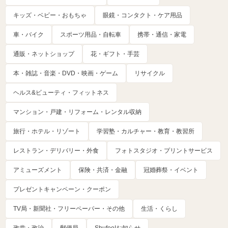
キッズ・ベビー・おもちゃ
眼鏡・コンタクト・ケア用品
車・バイク
スポーツ用品・自転車
携帯・通信・家電
通販・ネットショップ
花・ギフト・手芸
本・雑誌・音楽・DVD・映画・ゲーム
リサイクル
ヘルス&ビューティ・フィットネス
マンション・戸建・リフォーム・レンタル収納
旅行・ホテル・リゾート
学習塾・カルチャー・教育・教習所
レストラン・デリバリー・外食
フォトスタジオ・プリントサービス
アミューズメント
保険・共済・金融
冠婚葬祭・イベント
プレゼントキャンペーン・クーポン
TV局・新聞社・フリーペーパー・その他
生活・くらし
政党・政治
郵便局
Shufoo!お知らせ