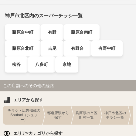
神戸市北区内のスーパーチラシ一覧
藤原台中町
有野
藤原台南町
藤原台北町
吉尾
有野台
有野中町
柳谷
八多町
京地
この店舗へのその他の経路
エリアから探す
チラシ・広告掲載の
都道府県から
兵庫県の市区
神戸市北区の
Shufoo!（シュフ
探す
町村一覧
チラシ一覧
ー）
エリア×カテゴリから探す