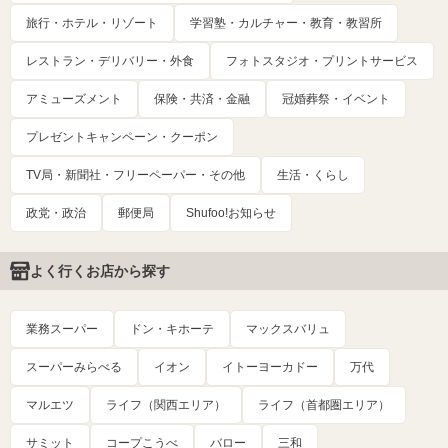
旅行・ホテル・リゾート
学習塾・カルチャー・教育・教習所
レストラン・デリバリー・外食
フォトスタジオ・プリントサービス
アミューズメント
保険・共済・金融
冠婚葬祭・イベント
プレゼントキャンペーン・クーポン
TV局・新聞社・フリーペーパー・その他
生活・くらし
政党・政治
郵便局
Shufoo!お知らせ
よく行くお店から探す
業務スーパー
ドン・キホーテ
マックスバリュ
スーパーみらべる
イオン
イトーヨーカドー
万代
マルエツ
ライフ（関西エリア）
ライフ（首都圏エリア）
サミット
コープこうべ
バロー
三和