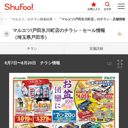
お気に入り
さがす
果
「マルエツ」のチラシ検索結果
「マルエツ/戸田氷川町店」のチラシ・店舗情報
マルエツ/戸田氷川町店のチラシ・セール情報
（埼玉県戸田市）
チラシ
店舗詳細
8月7日〜8月20日 チラシ情報
1/2
拡大