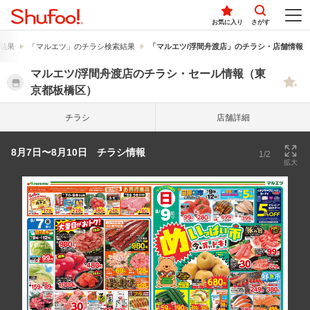
お気に入り
さがす
結果
「マルエツ」のチラシ検索結果
「マルエツ/浮間舟渡店」のチラシ・店舗情報
マルエツ/浮間舟渡店のチラシ・セール情報（東
京都板橋区）
チラシ
店舗詳細
8月7日〜8月10日 チラシ情報
1/2
拡大