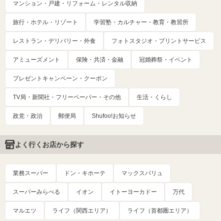
マンション・戸建・リフォーム・レンタル収納
旅行・ホテル・リゾート
学習塾・カルチャー・教育・教習所
レストラン・デリバリー・外食
フォトスタジオ・プリントサービス
アミューズメント
保険・共済・金融
冠婚葬祭・イベント
プレゼントキャンペーン・クーポン
TV局・新聞社・フリーペーパー・その他
生活・くらし
政党・政治
郵便局
Shufoo!お知らせ
よく行くお店から探す
業務スーパー
ドン・キホーテ
マックスバリュ
スーパーみらべる
イオン
イトーヨーカドー
万代
マルエツ
ライフ（関西エリア）
ライフ（首都圏エリア）