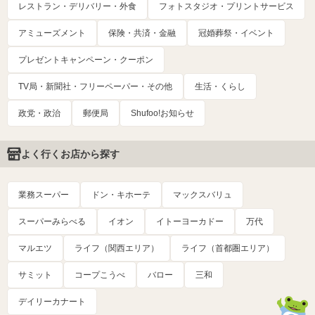
レストラン・デリバリー・外食
フォトスタジオ・プリントサービス
アミューズメント
保険・共済・金融
冠婚葬祭・イベント
プレゼントキャンペーン・クーポン
TV局・新聞社・フリーペーパー・その他
生活・くらし
政党・政治
郵便局
Shufoo!お知らせ
よく行くお店から探す
業務スーパー
ドン・キホーテ
マックスバリュ
スーパーみらべる
イオン
イトーヨーカドー
万代
マルエツ
ライフ（関西エリア）
ライフ（首都圏エリア）
サミット
コープこうべ
バロー
三和
デイリーカナート