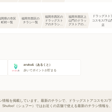
ドラッグスト
福岡市西区の
福岡市西区上
福岡県の市区
福岡市西区の
ドラッグスト
山門のドラッ
コスモス/下山
町村一覧
チラシ一覧
アのチラシ一
グストアのチ
店
覧
ラシ一覧
aruku&（あるくと）
歩いてポイントが貯まる
シ情報を掲載しています。最新のチラシで、ドラッグストアコスモス/
 Shufoo!（シュフー）ではお近くの店舗で使える最新のチラシ情報