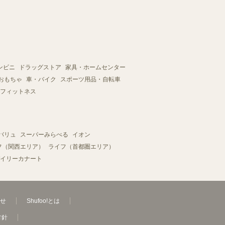
ンビニ
ドラッグストア
家具・ホームセンター
おもちゃ
車・バイク
スポーツ用品・自転車
フィットネス
バリュ
スーパーみらべる
イオン
フ（関西エリア）
ライフ（首都圏エリア）
イリーカナート
せ
Shufoo!とは
方針