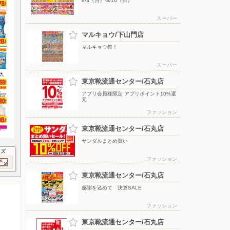
8/3（月）-8/16（日）
スーパー
マルキョウ/下山門店
マルキョウ祭！
スーパー
東京靴流通センター/石丸店
アプリ会員様限定 アプリポイント10%還
元
ファッション
東京靴流通センター/石丸店
サンダルまとめ買い
イズ
ファッション
東京靴流通センター/石丸店
感謝を込めて 決算SALE
ファッション
東京靴流通センター/石丸店