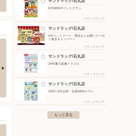
サンドラッグ/石丸店
西区福重2-26-3
〒811-2303 福岡県糟屋郡粕屋町大字酒殿字老ノ木192-1
〒824-
イオンモール福岡2階
8月WEBポイントチラシ
ドラッグストア
サンドラッグ/石丸店
8月ペットフード・用品まとめ買いクーポ
ン進呈キャンペーン
ドラッグストア
サンドラッグ/石丸店
26年夏の皮膚トラブル
ドラッグストア
モス/小田部店
ドラッグストアコスモス/橋本店
ドラッ
サンドラッグ/石丸店
小田部7-8-17
〒819-0031 福岡市西区橋本2-14-22
〒814-0
26年7-8月台所・住居WEBチラシ
ドラッグストア
もっと見る