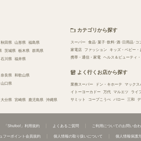
カテゴリから探す
スーパー
食品･菓子･飲料･酒･日用品･コ
秋田県
山形県
福島県
家電店
ファッション
キッズ・ベビー・
県
茨城県
栃木県
群馬県
携帯・通信・家電
ヘルス＆ビューティ・
石川県
福井県
よく行くお店から探す
奈良県
和歌山県
山口県
業務スーパー
ドン・キホーテ
マックス
イトーヨーカドー
万代
マルエツ
ライ
サミット
コープこうべ
バロー
三和
デ
大分県
宮崎県
鹿児島県
沖縄県
「Shufoo!」利用規約
よくあるご質問
ご利用についてのお問い合わ
ュフーポイント会員規約
個人情報の取り扱いについて
個人情報保護