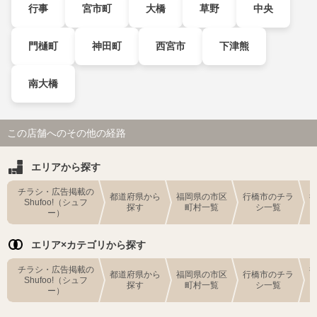
行事
宮市町
大橋
草野
中央
門樋町
神田町
西宮市
下津熊
南大橋
この店舗へのその他の経路
エリアから探す
チラシ・広告掲載の
都道府県から
福岡県の市区
行橋市のチラ
Shufoo!（シュフ
探す
町村一覧
シ一覧
ー）
エリア×カテゴリから探す
チラシ・広告掲載の
都道府県から
福岡県の市区
行橋市のチラ
Shufoo!（シュフ
探す
町村一覧
シ一覧
ー）