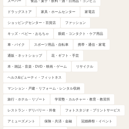
スーパー
食品・菓子・飲料・酒・日用品・コンビニ
ドラッグストア
家具・ホームセンター
家電店
ショッピングセンター・百貨店
ファッション
キッズ・ベビー・おもちゃ
眼鏡・コンタクト・ケア用品
車・バイク
スポーツ用品・自転車
携帯・通信・家電
通販・ネットショップ
花・ギフト・手芸
本・雑誌・音楽・DVD・映画・ゲーム
リサイクル
ヘルス&ビューティ・フィットネス
マンション・戸建・リフォーム・レンタル収納
旅行・ホテル・リゾート
学習塾・カルチャー・教育・教習所
レストラン・デリバリー・外食
フォトスタジオ・プリントサービス
アミューズメント
保険・共済・金融
冠婚葬祭・イベント