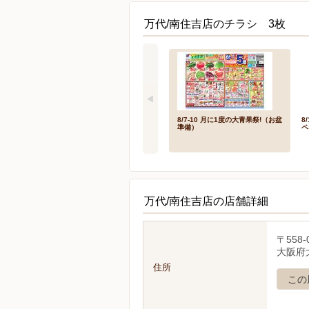
万代/南住吉店のチラシ 3枚
8/7-10 月に1度の大青果祭!（お盆
8
準備）
ペ
万代/南住吉店の店舗詳細
〒558-
大阪府大
住所
この