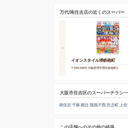
万代/南住吉店の近くのスーパー
イオンスタイル堺鉄砲町
〒590-0905 大阪府堺市堺区鉄砲町1
大阪市住吉区のスーパーチラシ
南住吉
千躰
殿辻
我孫子西
沢之町
上住
この店舗へのその他の経路