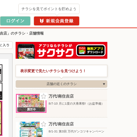
チラシを見てポイントを貯めよう
住吉店」のチラシ・店舗情報
表示変更で見たいチラシを見つけよう！
店舗の近くのチラシ
万代/南住吉店
8/7-10 月に1度の大青果祭!（お盆準備）
万代/南住吉店
8/1-31 第3回 万代ゲンコツキャンペーン