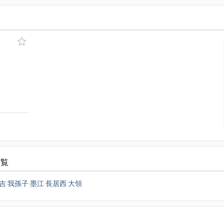
一覧
吉
我孫子
墨江
長居西
大領