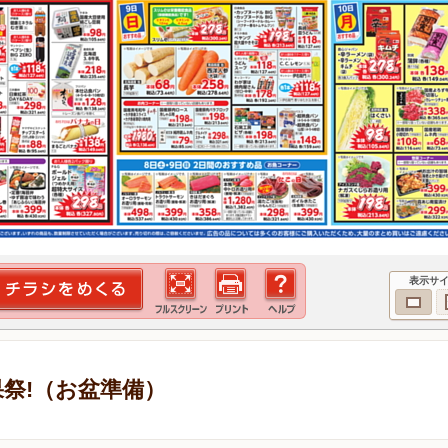
表示サ
青果祭!（お盆準備）