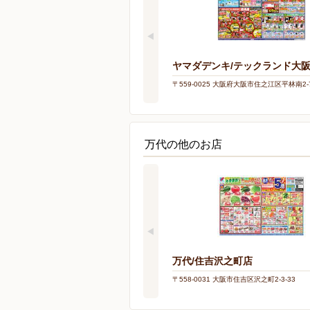
ヤマダデンキ/テックランド大
〒559-0025 大阪府大阪市住之江区平林南2-7
万代の他のお店
万代/住吉沢之町店
〒558-0031 大阪市住吉区沢之町2-3-33