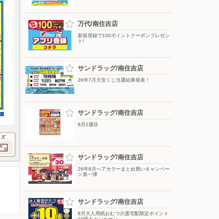
万代/南住吉店
新規登録で100ポイントクーポンプレゼン
ト!
サンドラッグ/南住吉店
26年7月大安くじ当選結果発表！
サンドラッグ/南住吉店
8月2週目
イズ
サンドラッグ/南住吉店
26年8月ヘアカラーまとめ買いキャンペー
ン第一弾
サンドラッグ/南住吉店
8月大人用紙おむつ介護宅配限定ポイント
10倍キャンペーン