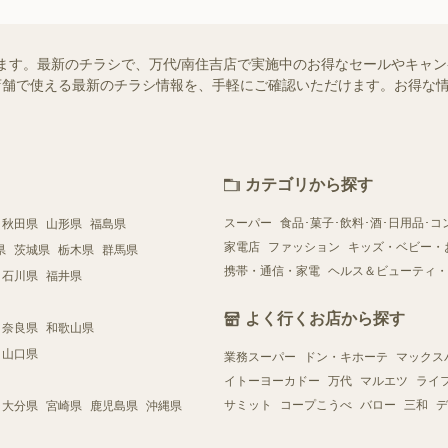
ます。最新のチラシで、万代/南住吉店で実施中のお得なセールやキャ
近くの店舗で使える最新のチラシ情報を、手軽にご確認いただけます。お得な
カテゴリから探す
スーパー
食品･菓子･飲料･酒･日用品･コ
秋田県
山形県
福島県
家電店
ファッション
キッズ・ベビー・
県
茨城県
栃木県
群馬県
携帯・通信・家電
ヘルス＆ビューティ・
石川県
福井県
よく行くお店から探す
奈良県
和歌山県
山口県
業務スーパー
ドン・キホーテ
マックス
イトーヨーカドー
万代
マルエツ
ライ
サミット
コープこうべ
バロー
三和
デ
大分県
宮崎県
鹿児島県
沖縄県