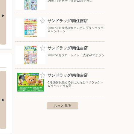
26年7-8月台所・住居WEBチラシ
サンドラッグ/南住吉店
屋店
ケーズデンキ/堺遠里小野店
あかの
26年7-9月大感謝祭ポムポムプリンコラボ
キャンペーン！
市住之江区北加賀屋3-5-37
〒590-0001 大阪府堺市堺区遠里小野町1-3-100
〒590-
サンドラッグ/南住吉店
26年7-8月フロ・トイレ・洗濯WEBチラシ
サンドラッグ/南住吉店
6月点数を集めて手に入れようリラックマ
＆ラベットラ＆燕…
もっと見る
万代/矢田店
万代/
之江区南加賀屋二丁目3番23号
〒546-0023 大阪市東住吉区矢田2-15-27
〒590-0