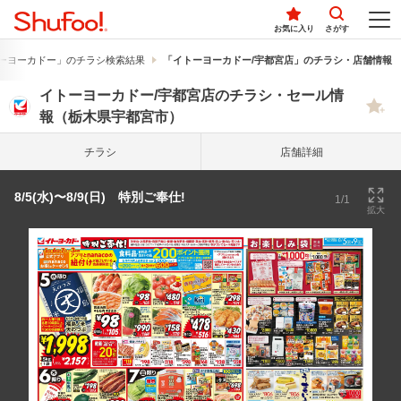
お気に入り
さがす
ーヨーカドー」のチラシ検索結果
「イトーヨーカドー/宇都宮店」のチラシ・店舗情報
イトーヨーカドー/宇都宮店のチラシ・セール情
報（栃木県宇都宮市）
チラシ
店舗詳細
8/5(水)〜8/9(日) 特別ご奉仕!
1/1
拡大