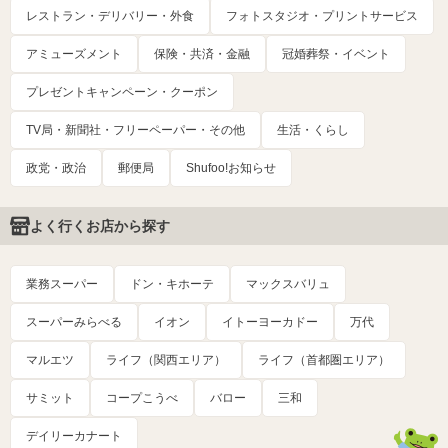
レストラン・デリバリー・外食
フォトスタジオ・プリントサービス
アミューズメント
保険・共済・金融
冠婚葬祭・イベント
プレゼントキャンペーン・クーポン
TV局・新聞社・フリーペーパー・その他
生活・くらし
政党・政治
郵便局
Shufoo!お知らせ
よく行くお店から探す
業務スーパー
ドン・キホーテ
マックスバリュ
スーパーみらべる
イオン
イトーヨーカドー
万代
マルエツ
ライフ（関西エリア）
ライフ（首都圏エリア）
サミット
コープこうべ
バロー
三和
デイリーカナート