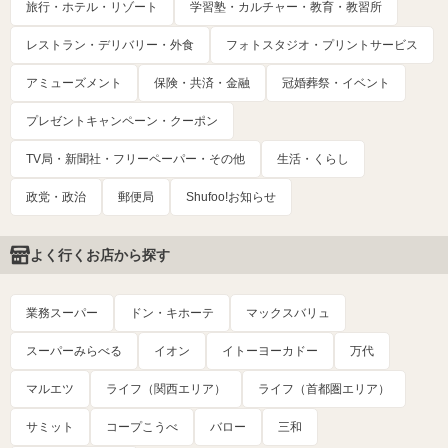
旅行・ホテル・リゾート
学習塾・カルチャー・教育・教習所
レストラン・デリバリー・外食
フォトスタジオ・プリントサービス
アミューズメント
保険・共済・金融
冠婚葬祭・イベント
プレゼントキャンペーン・クーポン
TV局・新聞社・フリーペーパー・その他
生活・くらし
政党・政治
郵便局
Shufoo!お知らせ
よく行くお店から探す
業務スーパー
ドン・キホーテ
マックスバリュ
スーパーみらべる
イオン
イトーヨーカドー
万代
マルエツ
ライフ（関西エリア）
ライフ（首都圏エリア）
サミット
コープこうべ
バロー
三和