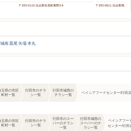
〒355-0110 比企郡吉見町東野3-6
〒355-0811 比企郡滑川
城南
皿尾
矢場
本丸
埼玉県の市区
行田市のチラ
行田市城西の
ベイシアフードセンター/行田
町村一覧
シ一覧
チラシ一覧
行田市のスー
行田市城西の
ベイシアフー
埼玉県の市区
行田市のチラ
パーのチラシ
スーパーのチ
町村一覧
シ一覧
センター/行田
一覧
ラシ一覧