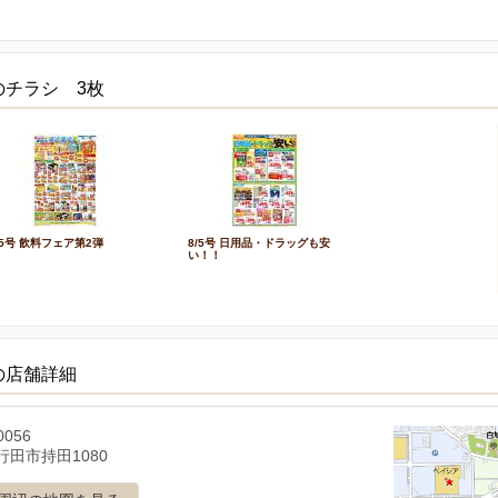
のチラシ 3枚
/5号 飲料フェア第2弾
8/5号 日用品・ドラッグも安
い！！
の店舗詳細
0056
行田市持田1080