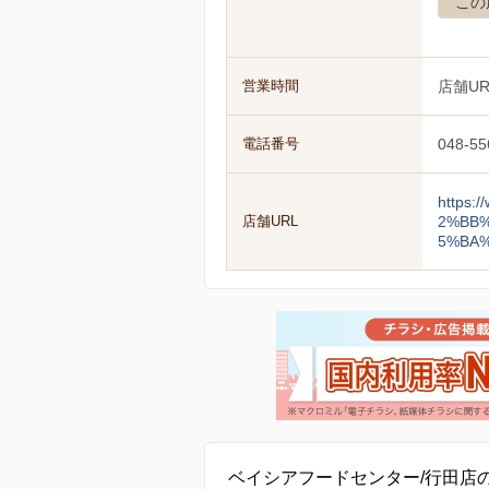
この
営業時間
店舗U
電話番号
048-55
https
店舗URL
2%BB
5%BA
ベイシアフードセンター/行田店