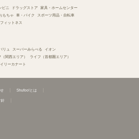
ンビニ
ドラッグストア
家具・ホームセンター
おもちゃ
車・バイク
スポーツ用品・自転車
フィットネス
バリュ
スーパーみらべる
イオン
フ（関西エリア）
ライフ（首都圏エリア）
イリーカナート
せ
Shufoo!とは
方針