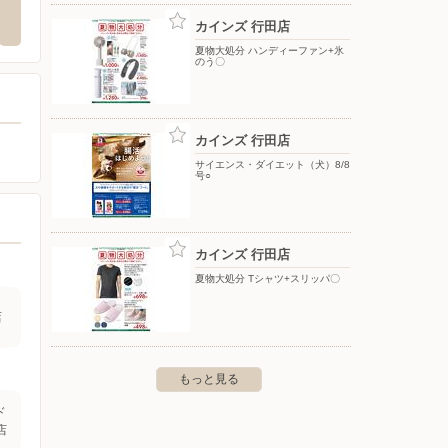
店
町大字羽尾2780
〒369-1101 深谷市長在家1760-1
カインズ 行田店
〒366-0
夏物大処分 ハンディーファン+氷
のう〇
カインズ 行田店
サイエンス・ダイエット（犬）8/8
号○
カインズ 行田店
夏物大処分 Tシャツ+スリッパ〇
店
もっと見る
ド
店