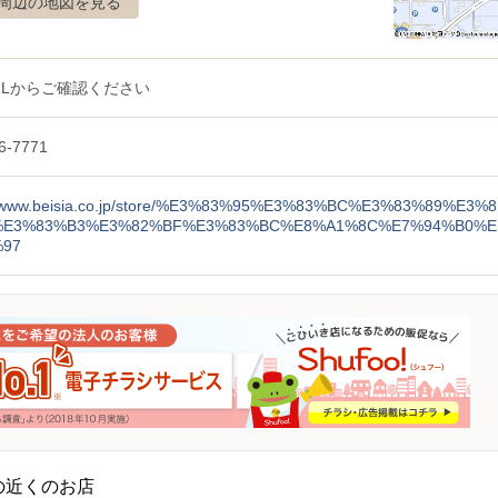
周辺の地図を見る
RLからご確認ください
6-7771
://www.beisia.co.jp/store/%E3%83%95%E3%83%BC%E3%83%89%E3%8
%E3%83%B3%E3%82%BF%E3%83%BC%E8%A1%8C%E7%94%B0%E
%97
の近くのお店