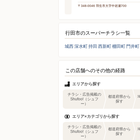
〒348-0046 羽生市大字中岩瀬700
行田市のスーパーチラシ一覧
城西
深水町
持田
西新町
棚田町
門井町
この店舗へのその他の経路
エリアから探す
チラシ・広告掲載の
都道府県から
Shufoo!（シュフ
探す
ー）
エリア×カテゴリから探す
チラシ・広告掲載の
都道府県から
Shufoo!（シュフ
探す
ー）