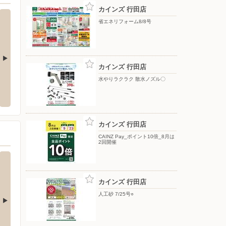
カインズ 行田店
省エネリフォーム8/8号
カインズ 行田店
クランド行田店
クスリのアオキ/上之店
ドラッ
水やりラクラク 散水ノズル〇
町1-10-27
〒360-0012 埼玉県熊谷市上之土地区画整理事業地内80
〒361-
街9
カインズ 行田店
CAINZ Pay_ポイント10倍_8月は
2回開催
カインズ 行田店
人工砂 7/25号○
モール店
ベイシアフードセンター/深谷川本店
ベイシ