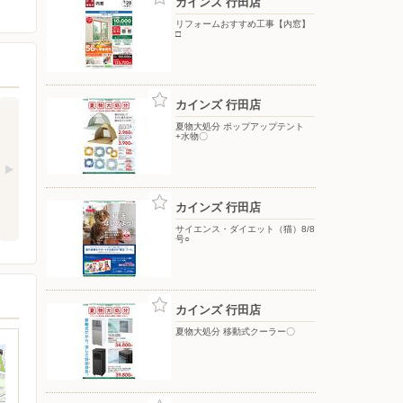
カインズ 行田店
リフォームおすすめ工事【内窓】
□
カインズ 行田店
夏物大処分 ポップアップテント
+水物〇
カインズ 行田店
サイエンス・ダイエット（猫）8/8
号○
カインズ 行田店
夏物大処分 移動式クーラー〇