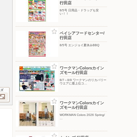
行田店
8/5号 日用品・ドラッグも安
い！！
ベイシアフードセンター/
行田店
8/5号 エンジョイ夏休みBBQ
ワークマンColorsカイン
ズモール行田店
8/7～8/9 ワークマンのリカバリー
ウエアに最上位コ…
イズ
ワークマンColorsカイン
ズモール行田店
WORKMAN Colors 2026 Spring/
…