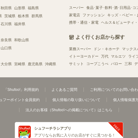
スーパー
食品･菓子･飲料･酒･日用品･コ
秋田県
山形県
福島県
家電店
ファッション
キッズ・ベビー・
県
茨城県
栃木県
群馬県
携帯・通信・家電
ヘルス＆ビューティ・
石川県
福井県
よく行くお店から探す
奈良県
和歌山県
山口県
業務スーパー
ドン・キホーテ
マックス
イトーヨーカドー
万代
マルエツ
ライ
サミット
コープこうべ
バロー
三和
デ
大分県
宮崎県
鹿児島県
沖縄県
「Shufoo!」利用規約
よくあるご質問
ご利用についてのお問い合わ
ュフーポイント会員規約
個人情報の取り扱いについて
個人情報保護
法人のお客様（Shufoo!への掲載について）はこちら
シュフーチラシアプリ
アプリならお気に入りのお店がすぐに見つかる！