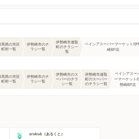
伊勢崎市連取
ベイシアスーパーマーケット/伊
群馬県の市区
伊勢崎市のチ
町のチラシ一
町村一覧
ラシ一覧
崎BP店
覧
ベイシアスー
伊勢崎市のス
伊勢崎市連取
群馬県の市区
伊勢崎市のチ
ーパーのチラ
町のスーパー
ーマーケット/
町村一覧
ラシ一覧
シ一覧
のチラシ一覧
勢崎BP店
aruku&（あるくと）