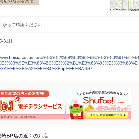
周辺の地図を見る
RLからご確認ください
5-3111
://www.beisia.co.jp/store/%E3%82%B9%E3%83%BC%E3%83%91%E3%8
%E3%83%9E%E3%83%BC%E3%82%B1%E3%83%83%E3%83%88%E
%8A%E5%8B%A2%E5%B4%8Ebp%E5%BA%97
勢崎BP店の近くのお店