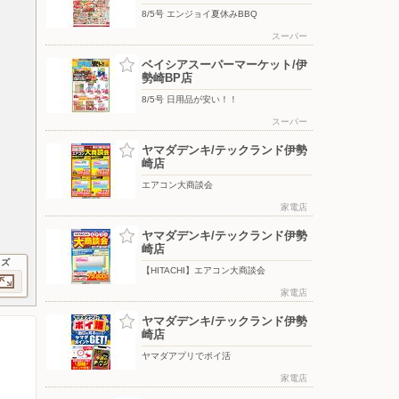
8/5号 エンジョイ夏休みBBQ
スーパー
ベイシアスーパーマーケット/伊
勢崎BP店
8/5号 日用品が安い！！
スーパー
ヤマダデンキ/テックランド伊勢
崎店
エアコン大商談会
家電店
ヤマダデンキ/テックランド伊勢
崎店
イズ
【HITACHI】エアコン大商談会
家電店
ヤマダデンキ/テックランド伊勢
崎店
ヤマダアプリでポイ活
家電店