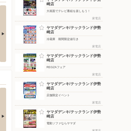
崎店
大画面でテレビ番組を楽しもう！
家電店
ヤマダデンキ/テックランド伊勢
崎店
冷蔵庫 期間限定値引き
宮子店
カインズ スーパーセンター 上里本庄店
フレッ
家電店
市宮子町3521-2
〒369-0305 埼玉県児玉郡上里町大字神保原町字北稲塚1
〒372-
ヤマダデンキ/テックランド伊勢
845
崎店
REGZAフェア
家電店
ヤマダデンキ/テックランド伊勢
崎店
店舗限定イベント
家電店
ヤマダデンキ/テックランド伊勢
崎店
電動ソファならヤマダ
ター/上里本庄店
ベイシアマート/伊勢崎国定店
ベイシ
家電店