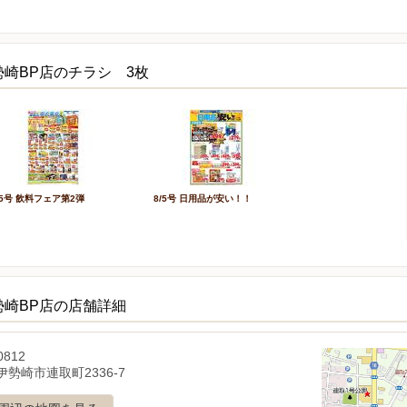
崎BP店のチラシ 3枚
/5号 飲料フェア第2弾
8/5号 日用品が安い！！
勢崎BP店の店舗詳細
0812
勢崎市連取町2336-7