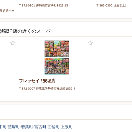
〒372-0801 伊勢崎市宮子町3423-15
〒369-0305 児玉郡上里
駅周辺第一土
勢崎BP店の近くのスーパー
フレッセイ / 安堀店
〒372-0007 群馬県伊勢崎市安堀町1855-4
中町
韮塚町
若葉町
宮古町
曲輪町
上泉町