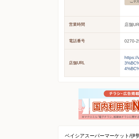
この
営業時間
店舗U
電話番号
0270-2
https
店舗URL
3%BC
4%BC
ベイシアスーパーマーケット/伊