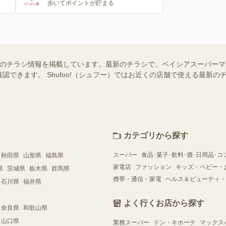
歩いてポイントが貯まる
店のチラシ情報を掲載しています。最新のチラシで、ベイシアスーパーマ
認できます。 Shufoo!（シュフー）ではお近くの店舗で使える最新
カテゴリから探す
スーパー
食品･菓子･飲料･酒･日用品･コ
秋田県
山形県
福島県
家電店
ファッション
キッズ・ベビー・
県
茨城県
栃木県
群馬県
携帯・通信・家電
ヘルス＆ビューティ・
石川県
福井県
よく行くお店から探す
奈良県
和歌山県
山口県
業務スーパー
ドン・キホーテ
マックス