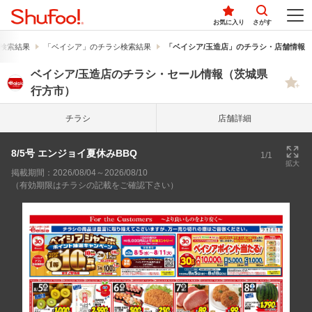
お気に入り
さがす
検索結果
「ベイシア」のチラシ検索結果
「ベイシア/玉造店」のチラシ・店舗情報
ベイシア/玉造店のチラシ・セール情報（茨城県
行方市）
チラシ
店舗詳細
8/5号 エンジョイ夏休みBBQ
1/1
拡大
掲載期間：2026/08/04～2026/08/10
（有効期限はチラシの記載をご確認下さい）