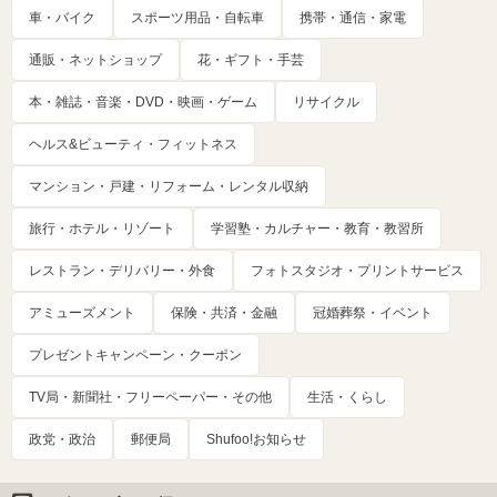
車・バイク
スポーツ用品・自転車
携帯・通信・家電
通販・ネットショップ
花・ギフト・手芸
本・雑誌・音楽・DVD・映画・ゲーム
リサイクル
ヘルス&ビューティ・フィットネス
マンション・戸建・リフォーム・レンタル収納
旅行・ホテル・リゾート
学習塾・カルチャー・教育・教習所
レストラン・デリバリー・外食
フォトスタジオ・プリントサービス
アミューズメント
保険・共済・金融
冠婚葬祭・イベント
プレゼントキャンペーン・クーポン
TV局・新聞社・フリーペーパー・その他
生活・くらし
政党・政治
郵便局
Shufoo!お知らせ