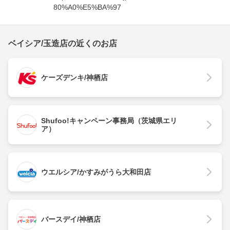
80%A0%E5%BA%97
ベイシア/玉造店の近くのお店
ケーズデンキ/神栖店
Shufoo!キャンペーン事務局（茨城県エリ
ア）
ウエルシア/かすみがうら大和田店
バースデイ/神栖店