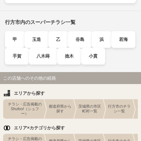
行方市内のスーパーチラシ一覧
甲
玉造
乙
谷島
浜
若海
手賀
八木蒔
捻木
小貫
この店舗へのその他の経路
エリアから探す
チラシ・広告掲載の
都道府県から
茨城県の市区
行方市のチラ
Shufoo!（シュフ
探す
町村一覧
シ一覧
ー）
エリア×カテゴリから探す
チラシ・広告掲載の