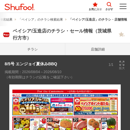
お気に入り
さがす
検索結果
「ベイシア」のチラシ検索結果
「ベイシア/玉造店」のチラシ・店舗情報
ベイシア/玉造店のチラシ・セール情報（茨城県
行方市）
チラシ
店舗詳細
8/5号 エンジョイ夏休みBBQ
1/1
拡大
掲載期間：2026/08/04～2026/08/10
（有効期限はチラシの記載をご確認下さい）