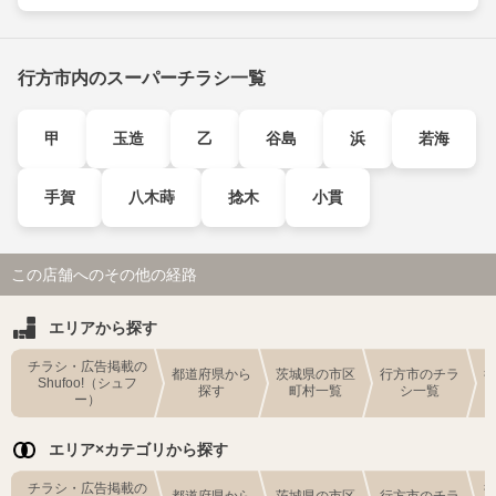
行方市内のスーパーチラシ一覧
甲
玉造
乙
谷島
浜
若海
手賀
八木蒔
捻木
小貫
この店舗へのその他の経路
エリアから探す
チラシ・広告掲載の
都道府県から
茨城県の市区
行方市のチラ
Shufoo!（シュフ
探す
町村一覧
シ一覧
ー）
エリア×カテゴリから探す
チラシ・広告掲載の