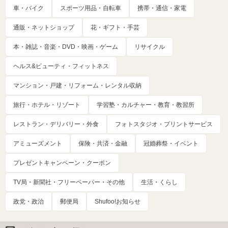
車・バイク
スポーツ用品・自転車
携帯・通信・家電
通販・ネットショップ
花・ギフト・手芸
本・雑誌・音楽・DVD・映画・ゲーム
リサイクル
ヘルス&ビューティ・フィットネス
マンション・戸建・リフォーム・レンタル収納
旅行・ホテル・リゾート
学習塾・カルチャー・教育・教習所
レストラン・デリバリー・外食
フォトスタジオ・プリントサービス
アミューズメント
保険・共済・金融
冠婚葬祭・イベント
プレゼントキャンペーン・クーポン
TV局・新聞社・フリーペーパー・その他
生活・くらし
政党・政治
郵便局
Shufoo!お知らせ