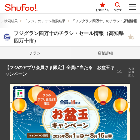
お気に入り
さがす
ラシ検索結果
「フジ」のチラシ検索結果
「フジグラン四万十」のチラシ・店舗情報
フジグラン四万十のチラシ・セール情報（高知県
四万十市）
チラシ
店舗詳細
【フジのアプリ会員さま限定】全員に当たる お盆玉キ
1/1
ャンペーン
拡大