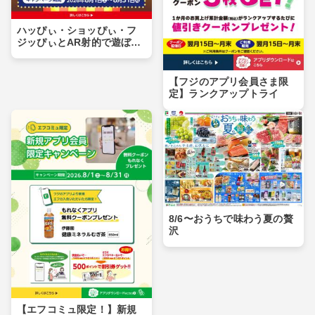
ハッぴぃ・ショッぴぃ・フ
ジッぴぃとAR射的で遊ぼ
う！！
【フジのアプリ会員さま限
定】ランクアップトライ
8/6〜おうちで味わう夏の贅
沢
【エフコミュ限定！】新規