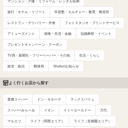
マンション・戸建・リフォーム・レンタル収納
旅行・ホテル・リゾート
学習塾・カルチャー・教育・教習所
レストラン・デリバリー・外食
フォトスタジオ・プリントサービス
アミューズメント
保険・共済・金融
冠婚葬祭・イベント
プレゼントキャンペーン・クーポン
TV局・新聞社・フリーペーパー・その他
生活・くらし
政党・政治
郵便局
Shufoo!お知らせ
よく行くお店から探す
業務スーパー
ドン・キホーテ
マックスバリュ
スーパーみらべる
イオン
イトーヨーカドー
万代
マルエツ
ライフ（関西エリア）
ライフ（首都圏エリア）