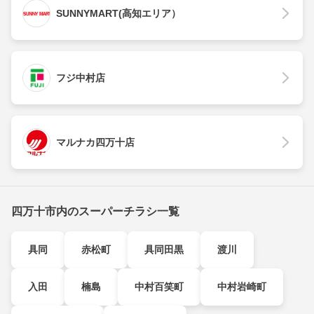
SUNNYMART(高知エリア）
フジ中村店
マルナカ四万十店
四万十市内のスーパーチラシ一覧
具同
赤松町
具同田黒
渡川
入田
楠島
中村百笑町
中村岩崎町