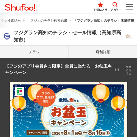
お気に入り
さがす
チラシ検索結果
「フジ」のチラシ検索結果
「フジグラン高知」のチラシ・店舗情報
フジグラン高知のチラシ・セール情報（高知県高
知市）
チラシ
店舗詳細
【フジのアプリ会員さま限定】全員に当たる お盆玉キ
1/1
ャンペーン
拡大