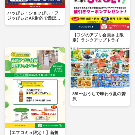
ハッぴぃ・ショッぴぃ・フ
ジッぴぃとAR射的で遊ぼ
う！！
【フジのアプリ会員さま限
定】ランクアップトライ
8/6〜おうちで味わう夏の贅
沢
【エフコミュ限定！】新規