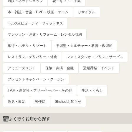
通販・ネットショップ
花・ギフト・手芸
本・雑誌・音楽・DVD・映画・ゲーム
リサイクル
ヘルス&ビューティ・フィットネス
マンション・戸建・リフォーム・レンタル収納
旅行・ホテル・リゾート
学習塾・カルチャー・教育・教習所
レストラン・デリバリー・外食
フォトスタジオ・プリントサービス
アミューズメント
保険・共済・金融
冠婚葬祭・イベント
プレゼントキャンペーン・クーポン
TV局・新聞社・フリーペーパー・その他
生活・くらし
政党・政治
郵便局
Shufoo!お知らせ
よく行くお店から探す