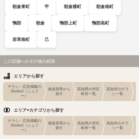
朝倉東町
甲
朝倉横町
朝倉南町
鴨部
朝倉
鴨部上町
鴨部高町
若草南町
己
この店舗へのその他の経路
エリアから探す
チラシ・広告掲載の
都道府県から
高知県の市区
高知市のチラ
Shufoo!（シュフ
探す
町村一覧
シ一覧
ー）
エリア×カテゴリから探す
チラシ・広告掲載の
都道府県から
高知県の市区
高知市のチラ
Shufoo!（シュフ
探す
町村一覧
シ一覧
ー）