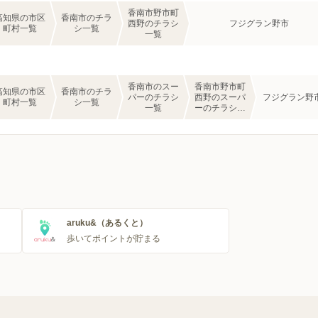
香南市野市町
高知県の市区
香南市のチラ
西野のチラシ
フジグラン野市
町村一覧
シ一覧
一覧
香南市のスー
香南市野市町
高知県の市区
香南市のチラ
パーのチラシ
西野のスーパ
フジグラン野
町村一覧
シ一覧
一覧
ーのチラシ一
覧
aruku&（あるくと）
歩いてポイントが貯まる