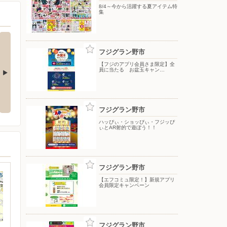
8/4～今から活躍する夏アイテム特
集
フジグラン野市
【フジのアプリ会員さま限定】全
員に当たる お盆玉キャン…
ぃ・フジッぴ
【フジのアプリ会員さま限定】ラ
【エフコミュ限定！】新規アプリ
！！
ンクアップトライ
会員限定キャンペーン
フジグラン野市
ハッぴぃ・ショッぴぃ・フジッぴ
ぃとAR射的で遊ぼう！！
フジグラン野市
【エフコミュ限定！】新規アプリ
会員限定キャンペーン
フジグラン野市