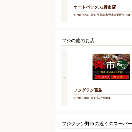
オートバックス/野市店
〒781-5232 高知県香南市野市町西野1890
フジの他のお店
フジグラン葛島
〒781-0801 高知市小倉町3-30
フジグラン野市の近くのスーパ