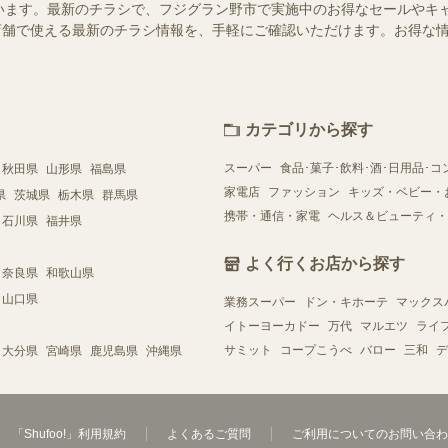
います。最新のチラシで、フジグラン野市で実施中のお得なセールやキ
近くの店舗で使える最新のチラシ情報を、手軽にご確認いただけます。お得な
カテゴリから探す
スーパー
食品･菓子･飲料･酒･日用品･コ
秋田県
山形県
福島県
家電店
ファッション
キッズ・ベビー・
県
茨城県
栃木県
群馬県
携帯・通信・家電
ヘルス＆ビューティ・
石川県
福井県
よく行くお店から探す
奈良県
和歌山県
山口県
業務スーパー
ドン・キホーテ
マックス
イトーヨーカドー
万代
マルエツ
ライ
サミット
コープこうべ
バロー
三和
デ
大分県
宮崎県
鹿児島県
沖縄県
「Shufoo!」利用規約
よくあるご質問
ご利用についてのお問い合わ