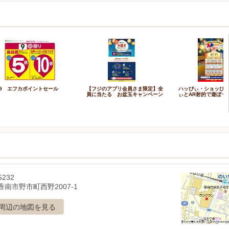
/9 エフカポイントセール
【フジのアプリ会員さま限定】全
ハッぴぃ・ショッぴ
員に当たる お盆玉キャンペーン
ぃとAR射的で遊ぼう
5232
南市野市町西野2007-1
周辺の地図を見る