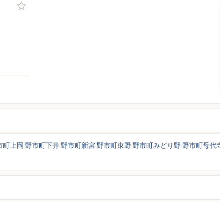
市町上岡
野市町下井
野市町新宮
野市町東野
野市町みどり野
野市町母代