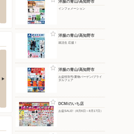
洋服の青山/高知野市
ゼビオ/高知インター店
nosh（ナッシュ）ヘルシー・糖質と塩
スーパ
インフォメーション
分に配慮した宅配食サイト
薊野西町3-34
〒780-
〒000-0000
洋服の青山/高知野市
就活生 応援！
洋服の青山/高知野市
お盆特別号/夏物バーゲン/ブライ
ダルフェア
フジ須崎店
フジ四
52-15
〒785-0009 須崎市西町2-7-15
〒799-0
DCM/のいち店
お盆SALE!（8月6日～8月17日）