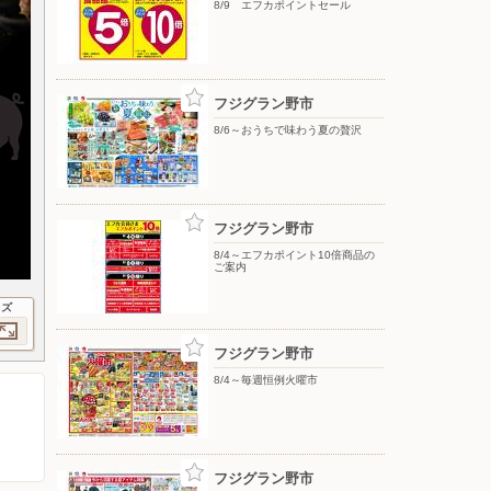
8/9 エフカポイントセール
フジグラン野市
8/6～おうちで味わう夏の贅沢
フジグラン野市
8/4～エフカポイント10倍商品の
ご案内
イズ
フジグラン野市
8/4～毎週恒例火曜市
フジグラン野市