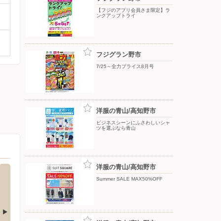
【フジのアプリ会員さま限定】ラ
ンクアップトライ
フジグラン野市
7/25～全力プライス8月号
洋服の青山/高知野市
ビジネスシーンにふさわしいシャ
ツを選ぶなら青山
洋服の青山/高知野市
Summer SALE MAX50%OFF