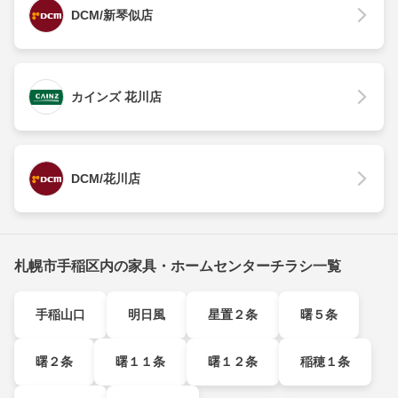
DCM/新琴似店
カインズ 花川店
DCM/花川店
札幌市手稲区内の家具・ホームセンターチラシ一覧
手稲山口
明日風
星置２条
曙５条
曙２条
曙１１条
曙１２条
稲穂１条