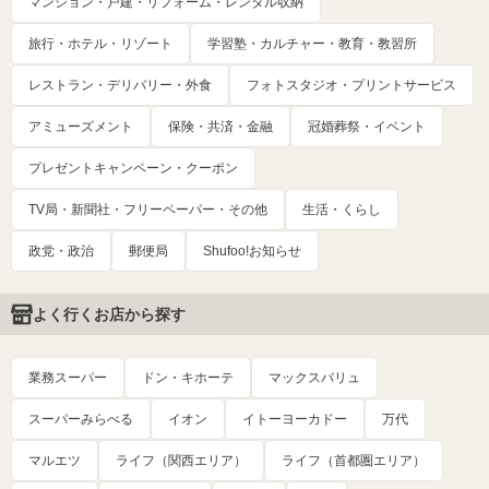
マンション・戸建・リフォーム・レンタル収納
旅行・ホテル・リゾート
学習塾・カルチャー・教育・教習所
レストラン・デリバリー・外食
フォトスタジオ・プリントサービス
アミューズメント
保険・共済・金融
冠婚葬祭・イベント
プレゼントキャンペーン・クーポン
TV局・新聞社・フリーペーパー・その他
生活・くらし
政党・政治
郵便局
Shufoo!お知らせ
よく行くお店から探す
業務スーパー
ドン・キホーテ
マックスバリュ
スーパーみらべる
イオン
イトーヨーカドー
万代
マルエツ
ライフ（関西エリア）
ライフ（首都圏エリア）